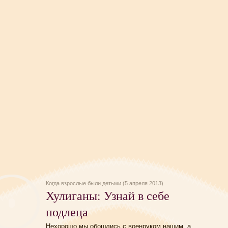
Когда взрослые были детьми (5 апреля 2013)
Хулиганы: Узнай в себе
подлеца
Нехорошо мы обошлись с военруком нашим, а