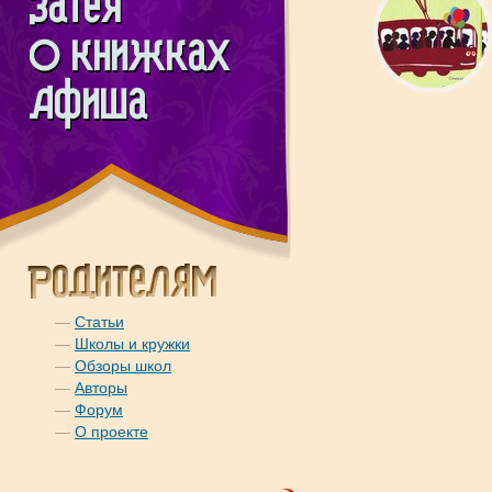
—
Статьи
—
Школы и кружки
—
Обзоры школ
—
Авторы
—
Форум
—
О проекте