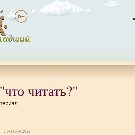
ей
Б
"что читать?"
атериал
3 октября 2012