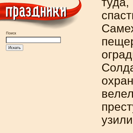
туда,
спаст
Саме
Поиск
пещер
оград
Солда
охран
велел
прест
узил