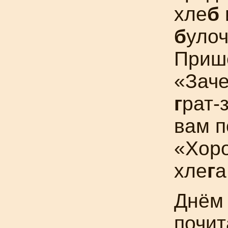
хле
б
б
улоч
Пришё
«Зач
г
рат-
вам п
«Хор
хле
г
а
Днём 
почит