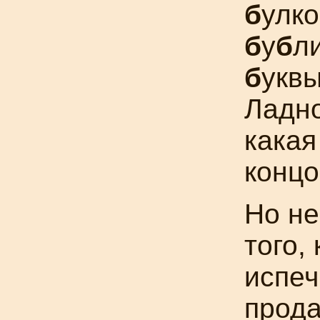
б
улко
б
у
б
л
б
уквы
Ладно
какая
концо
Но н
того, 
испеч
прод