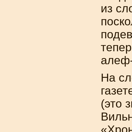
из сл
поско
подев
тепер
алеф
На сл
газет
(это 
Вильн
«Хро