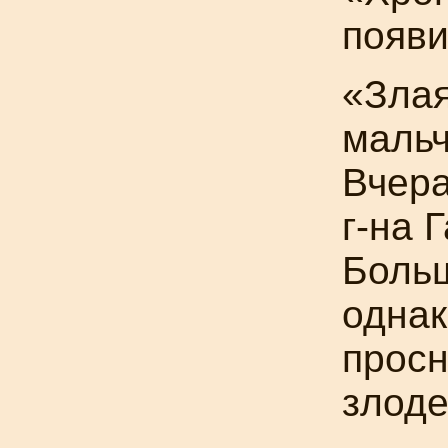
появи
«Злая
мальч
Вчера
г-н
а 
Больш
одна
просн
злоде