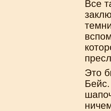
Все т
заклю
темни
вспом
котор
пресл
Это б
Бейс.
шапоч
ничем