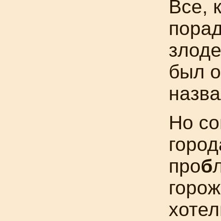
Все, 
порад
злоде
был о
назва
Но со
город
про
б
горож
хоте