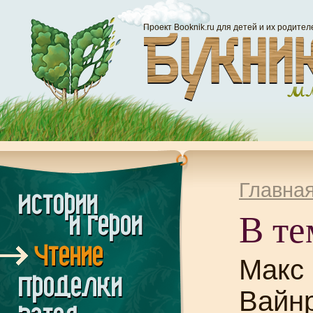
Проект Booknik.ru для детей и их родител
Главна
В те
Макс
Вайнр