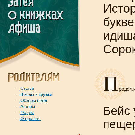
Истор
букве
идиш
Соро
П
—
Статьи
родол
—
Школы и кружки
—
Обзоры школ
—
Авторы
Бейс 
—
Форум
—
О проекте
пещер