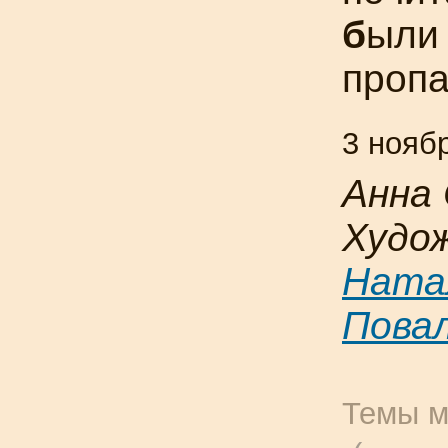
б
ыли 
проп
3 нояб
Анна
Худож
Ната
Пова
Темы м