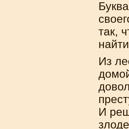
Буква
своег
так, 
найти
Из ле
домой
довол
прест
И реш
злоде