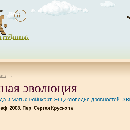
ей
В
жках
ная эволюция
да и Мэтью Рейнхарт. Энциклопедия древностей. З
ф, 2008. Пер. Сергея Крускопа