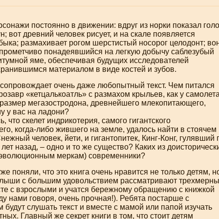
сонажи постоянно в движении: вдруг из норки показал гол
н; вот древний человек рисует, и на скале появляется
быка; размахивает рогом шерстистый носорог целодонт; во
опрометчиво понадеявшийся на легкую добычу саблезубый
битумной яме, обеспечивая будущих исследователей
хранившимся материалом в виде костей и зубов.
сопровождает очень даже любопытный текст. Чем питался
озавр «кетцалькоатль» с размахом крыльев, как у самолет
 размер мегазостродона, древнейшего млекопитающего,
у у вас на ладони?
ь, что скелет индрикотерия, самого гигантского
его,
когда-либо
жившего на земле, удалось найти в стоячем
ежный человек, йети, и гигантопитек,
Кинг-Конг
, гулявший 
лет назад, – одно и то же существо? Каких из доисторичес
 эволюционным меркам) современники?
же поняли, что это книга очень нравится не только детям, н
лыши с большим удовольствием рассматривают трехмерн
сте с взрослыми и учатся бережному обращению с книжкой
ду нами говоря, очень прочная!). Ребята постарше с
 будут слушать текст и вместе с мамой или папой изучать
ных. Главный же секрет книги в том, что стоит детям