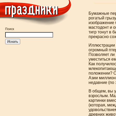
Бумажные пер
рогатый грызу
изображение 
мастодонт и 
Поиск
тигр тонут в 
прекрасно со
Иллюстрации 
огромный птер
Позволяет ли
уместиться ем
Как получилос
млекопитающ
положении? Сн
Азии миллион 
недавние (по
В общем, вы у
взрослым. Ма
картинки вме
(которая, меж
удовольствием
древних живот