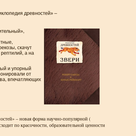
иклопедия древностей» –
тительный»,
отные,
екозы, скачут
рептилий, а на
ный и упорный
онировали от
тва, впечатляющих
ностей» – новая форма
научно-популярной
(
осходит по красочности, образовательной ценности