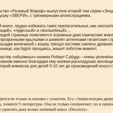
ьство «Розовый Жираф» выпустило второй том серии «Энц
душку
«ЗВЕРИ», с трёхмерными иллюстрациями.
й книге, трудно избежать таких прилагательных, как «восхи
ющий», «чудесный» и «волшебный»…
аждой странице появляются огромные доисторические жив
прозрачными крыльями и шевелят антеннами гигантские стр
шадки величиной с кошку, трещат костями скелеты древних 
анице, как будто прощаясь, машет хоботом мамонт.
астер «объёмных» книжек Роберт Сабуда – очень увлечён
сновном именно благодаря ему
книжки-раскладушки
эволюци
торий-комиксов
для детей
5-10
лет до произведений искусс
ерется не только за книжки с сюжетом. Его «Энциклопедия древ
n
, помните?) литературы. Она не только соперничает, но и прев
 удивлять даже всеми любимый канал «Discovery».