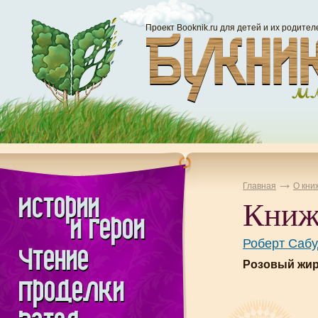
Проект Booknik.ru для детей и их родител
Главная
О кни
Книж
Роберт Сабу
Розовый жира