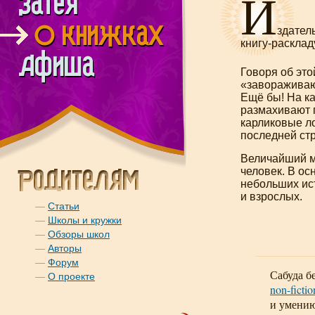
И
здател
книгу-раскла
Говоря об это
«заворажива
Ещё бы! На к
размахивают 
карликовые ло
последней стр
Величайший м
человек. В о
небольших
ис
и взрослых.
—
Статьи
—
Школы и кружки
—
Обзоры школ
—
Авторы
—
Форум
Сабуда б
—
О проекте
non-fictio
и умению