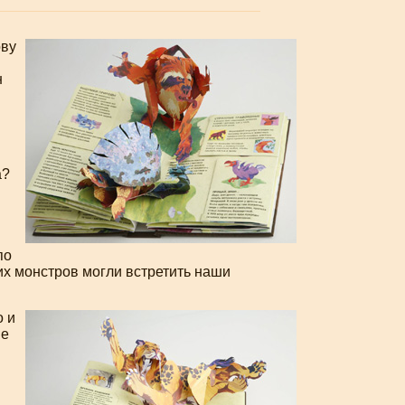
ову
н
а?
по
ких монстров могли встретить наши
о и
ые