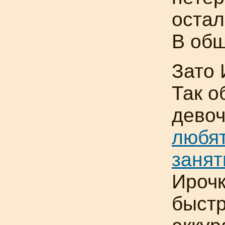
остал
В общ
Зато 
Так о
девоч
любят
занят
Ирочк
быстр