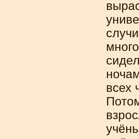
вырас
униве
случи
много
сидел
ночам
всех 
Потом
взрос
учёны