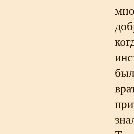
мно
доб
ког
инс
был
вра
при
зна