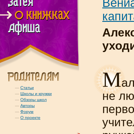
Вениа
капит
Алек
уход
М
ал
—
Статьи
не лю
—
Школы и кружки
—
Обзоры школ
перво
—
Авторы
—
Форум
—
О проекте
учите