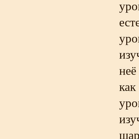
уро
ест
уро
изу
неё
как
уро
изу
шар