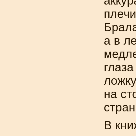
аккур
плечи
Брала
а в л
медле
глаза
ложку
на ст
стран
В кни