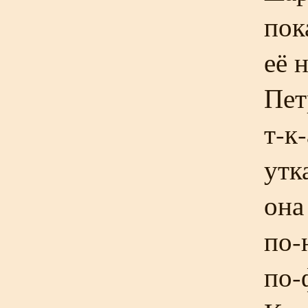
пок
её 
Пет
т-к
утк
она
по-
по-