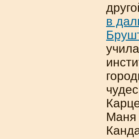
друго
в дал
Бруш
учила
инсти
город
чудес
Карце
Маня 
Канда