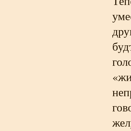
Теп
уме
дру
буд
гол
«жи
неп
гов
жел