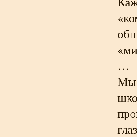
Каж
«ко
общ
«ми
…
Мы 
шко
про
гла