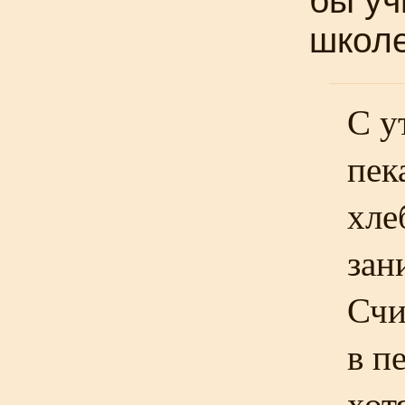
бы уч
школ
С у
пек
хле
зан
Счи
в п
хот