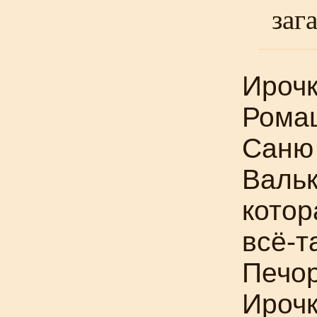
заг
Ирочк
Ромаш
Саню 
Вальк
котор
всё-т
Печор
Ирочк