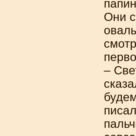
папин
Они с
оваль
смотр
перво
– Све
сказа
будем
писал
пальч