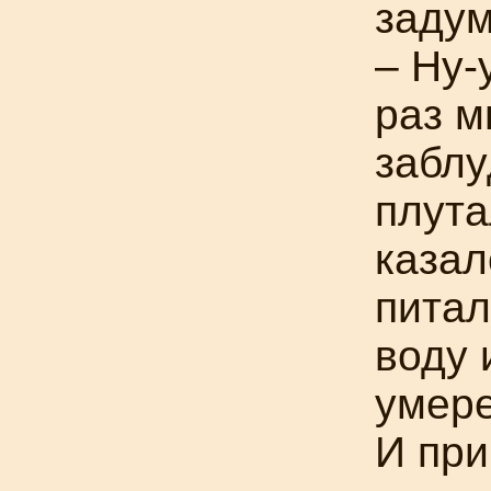
задум
–
Ну-
раз м
заблу
плута
казал
питал
воду 
умере
И при