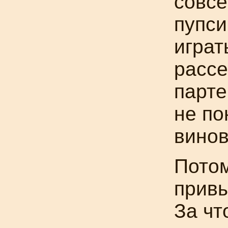
совсе
пупси
играт
рассе
парте
не по
винов
Потом
привы
За чт