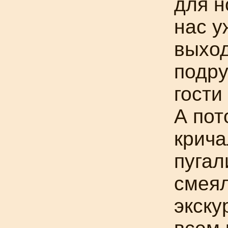
для н
нас у
выхо
подру
гости
А пот
крича
пугал
смеял
экску