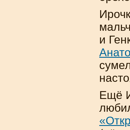
Ирочк
маль
и Ген
Анат
сумел
насто
Ещё И
люби
«Откр