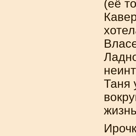
(её т
Кавер
хотел
Власе
Ладно
неинт
Таня 
вокру
жизнь
Ирочк