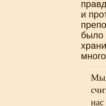
правд
и про
препо
было 
храни
много
Мы,
счи
нас