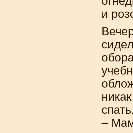
огне
и роз
Вечер
сидел
обора
учебн
облож
никак
спать
– Мам