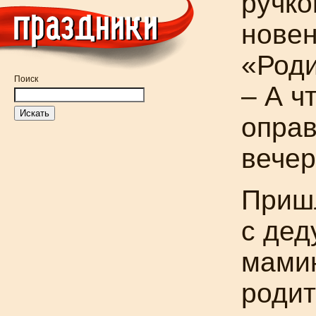
ручко
новен
«Роди
Поиск
– А ч
опра
вечер
Приш
с дед
мами
родит