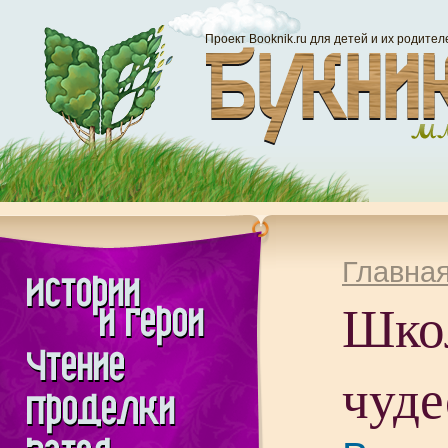
Проект Booknik.ru для детей и их родител
Главна
Шко
чуд