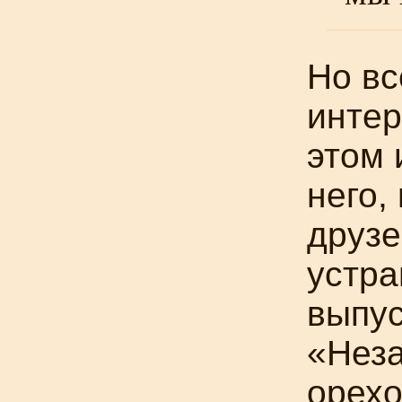
Но вс
интер
этом 
него,
друзе
устр
выпус
«Неза
орехо