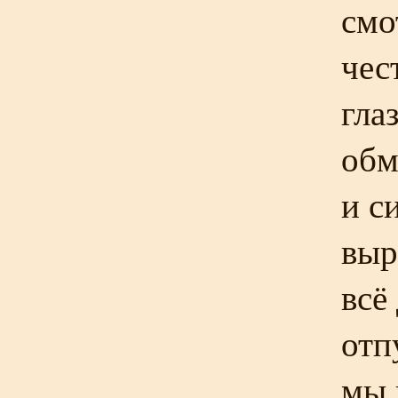
смо
чес
гла
обм
и с
выр
всё
отп
мы 