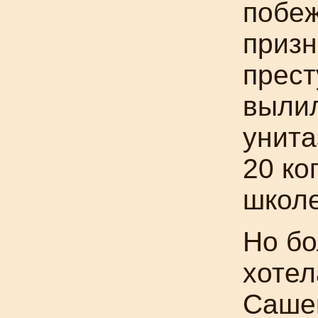
побеж
призн
прест
вылил
унита
20 ко
школе
Но бо
хотел
Сашен