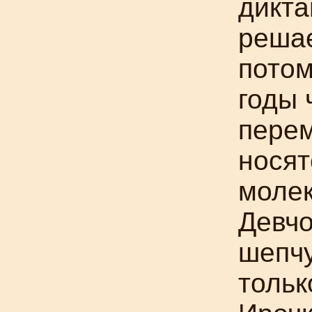
дикта
решае
потом
годы 
пере
нося
молек
Девчо
шепчу
тольк