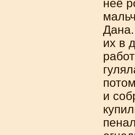
неё р
мальч
Дана.
их в 
работ
гулял
потом
и соб
купил
пенал