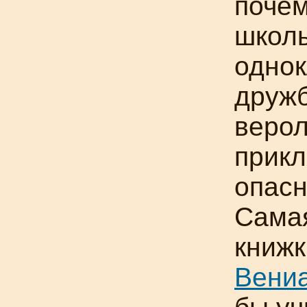
почем
школы
однок
дружб
верол
прикл
опасн
Сама
книж
Вени