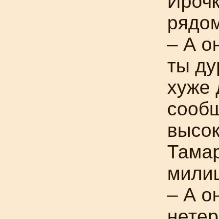
Ирочк
рядом
– А о
ты ду
хуже 
сообщ
высок
Тамар
мили
– А о
нете