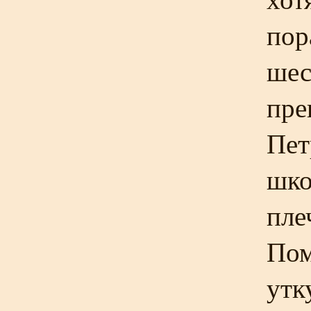
пор
шес
пре
Пет
шко
пле
Пом
утк