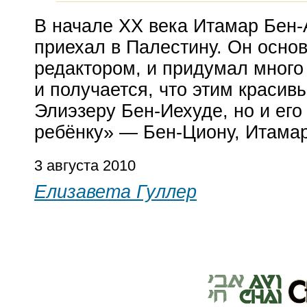
В начале XX века Итамар
Бен-
приехал в Палестину. Он осно
редактором, и придумал много
и получается, что этим красив
Элиэзеру
Бен-Иехуде
, но и ег
ребёнку» —
Бен-Цион
у, Итама
3 августа 2010
Елизавета Гуллер