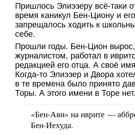
Пришлось Элиэзеру всё-таки о
время каникул
Бен-Цион
у и ег
запрещалось ходить к школьны
себе.
Прошли годы.
Бен-Цион
вырос,
журналистом, работал в иврит
редакцией его отца. А своё и
Когда-то
Элиэзер и Двора хотел
в те времена было принято дав
Торы. А этого имени в Торе нет
«
Бен-Ави
» на иврите — аббр
Бен-Иехуда
.