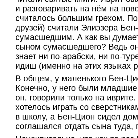
и разговаривать на нём на по
считалось большим грехом. По
друзей) считали Элиэзера
Бен
сумасшедшим. А как вы думает
сыном сумасшедшего? Ведь он, 
знает ни
по-арабски
, ни
по-тур
идиш (именно на этих языках р
В общем, у маленького
Бен-Ци
Конечно, у него были младшие 
он, говорили только на иврите.
хотелось играть со сверстника
в школу, а
Бен-Цион
сидел дома
соглашался отдать сына туда, 