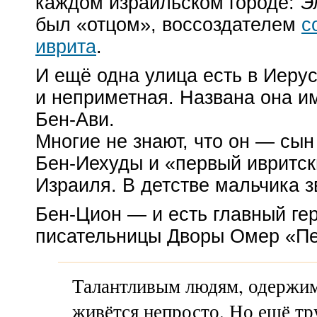
каждом израильском городе: 
был «отцом», воссоздателем
с
иврита
.
И ещё одна улица есть в Иеру
и неприметная. Названа она 
Бен-Ави
.
Многие не знают, что он — сы
Бен-Иехуды
и «первый ивритск
Израиля. В детстве мальчика 
Бен-Цион
— и есть главный гер
писательницы Дворы Омер «П
Талантливым людям, одержим
живётся непросто. Но ещё тр