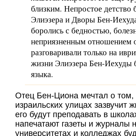
близким. Непростое детство 
Элиэзера и Дворы
Бен-Иехуд
боролись с бедностью, болез
неприязненным отношением 
разговаривали только на иври
жизни Элиэзера
Бен-Иехуды
б
языка.
Отец
Бен-Цион
а мечтал о том,
израильских улицах зазвучит ж
его будут преподавать в школах
напечатают газеты и журналы н
университетах и колледжах буд