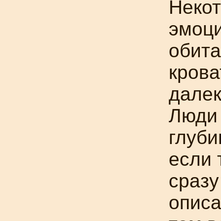
Некот
эмоци
обита
крова
далек
Люди 
глуби
если 
сразу
описа