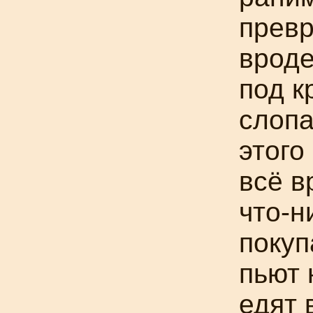
прев
вроде
под к
слопа
этого
всё в
что-н
покуп
пьют 
едят 