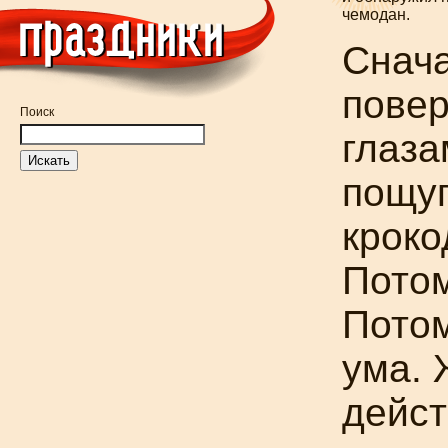
чемодан.
Снача
пове
Поиск
глаза
пощу
кроко
Потом
Потом
ума. 
дейст