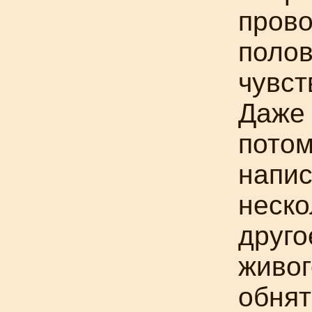
прово
полов
чувст
Даже 
потом
напи
неско
друго
живог
обнят