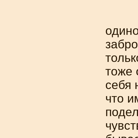
одино
забр
тольк
тоже 
себя 
что и
подел
чувст