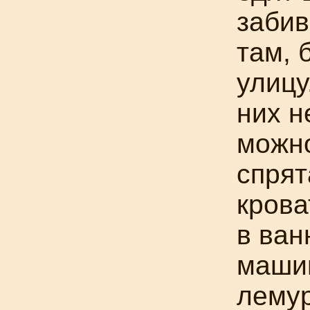
забив
там, 
улицу
них н
можно
спрят
крова
в ван
маши
лему