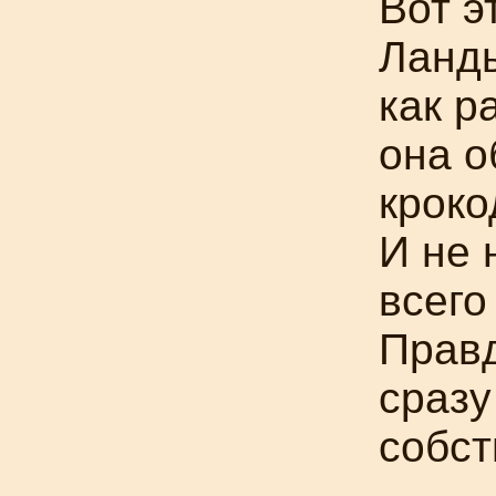
Вот э
Ланд
как р
она о
кроко
И не 
всего
Правд
сразу
собст