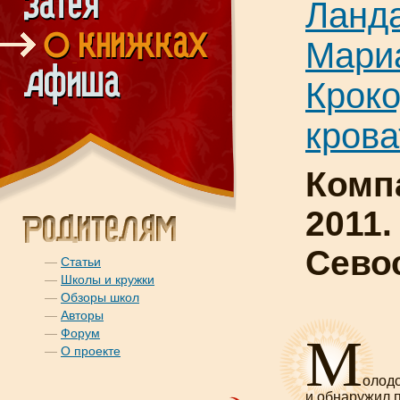
Ланд
Мари
Кроко
кров
Комп
2011.
Сево
—
Статьи
—
Школы и кружки
—
Обзоры школ
—
Авторы
М
—
Форум
—
О проекте
олодо
и обнаружил 