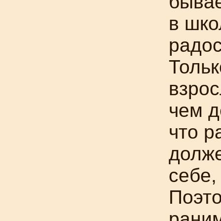
бывае
в шко
радос
Тольк
взрос
чем д
что р
долже
себе,
Поэто
рани