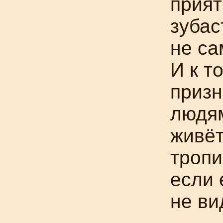
прият
зубас
не са
И к т
призн
людям
живёт
тропи
если 
не ви