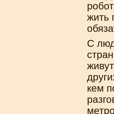
робо
жить 
обяза
С лю
стран
живут
други
кем
п
разго
метро