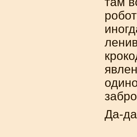
там в
робо
иногд
ленив
крок
явлен
одино
забр
Да-да