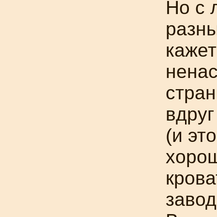
Но с 
разн
кажет
ненас
стран
вдруг
(и эт
хорош
кров
завод