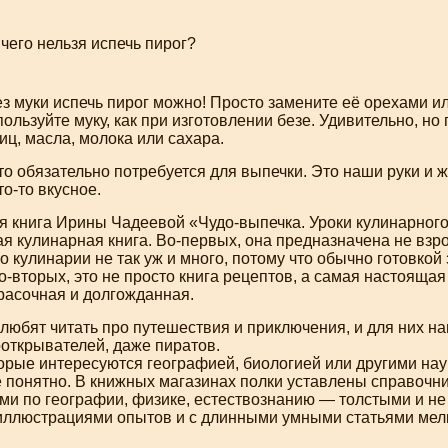
чего нельзя испечь пирог?
Без муки испечь пирог можно! Просто замените её орехами 
ользуйте муку, как при изготовлении безе. Удивительно, но
яиц, масла, молока или сахара.
то
обязательно потребуется для выпечки. Это наши руки и 
то-то
вкусное.
ся книга Ирины Чадеевой «
Чудо-выпечка
. Уроки кулинарног
ая кулинарная книга.
Во-первых
, она предназначена не взр
по кулинарии не так уж и много, потому что обычно готовко
о-вторых
, это не просто книга рецептов, а самая настояща
расочная и долгожданная.
 любят читать про путешествия и приключения, и для них 
открывателей, даже пиратов.
торые интересуются географией, биологией или другими нау
ё понятно. В книжных магазинах полки уставлены справочн
и по географии, физике, естествознанию — толстыми и не 
ллюстрациями опытов и с длинными умными статьями мел