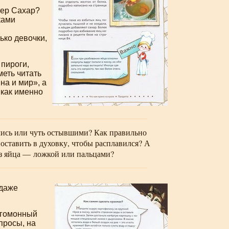
тер Сахар?
ками
ько девочки,
 пироги,
меть читать
на и мир», а
 как именно
клись или чуть остывшими? Как правильно
оставить в духовку, чтобы расплавился? А
из яйца — ложкой или пальцами?
 даже
угомонный
просы, на