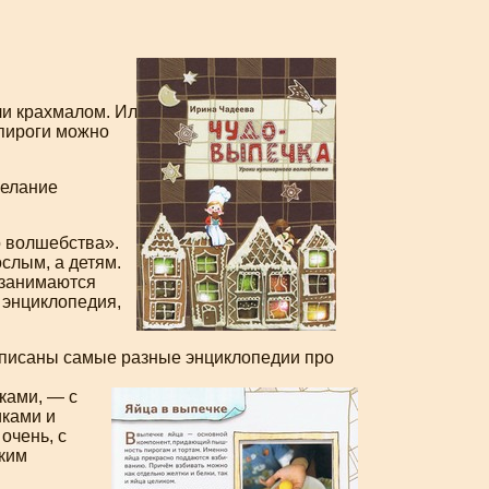
или крахмалом. Или
 пироги можно
желание
о волшебства».
ослым, а детям.
й занимаются
я энциклопедия,
написаны самые разные энциклопедии про
ками, — с
иками и
очень, с
ким