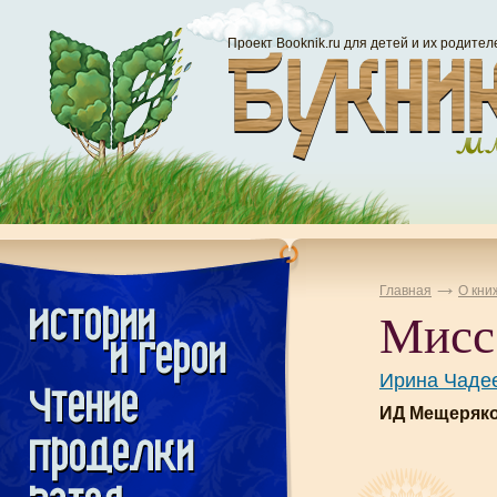
Проект Booknik.ru для детей и их родител
Главная
О кни
Мисс
Ирина Чадее
ИД Мещеряко