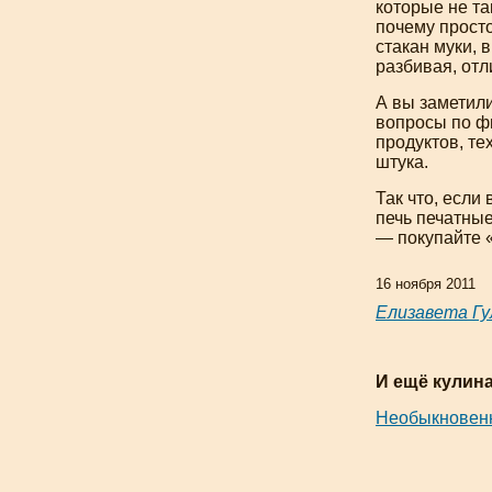
которые не
та
почему прост
стакан муки, 
разбивая, отл
А вы заметили
вопросы по фи
продуктов, те
штука.
Так что, если
печь печатные
— покупайте 
16 ноября 2011
Елизавета Гу
И ещё кулина
Необыкновен