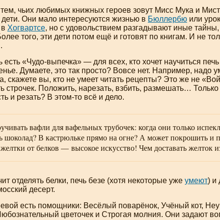
 тем, чьих любимых книжных героев зовут Мисс Мука и Мис
 дети. Они мало интересуются жизнью в
Бюллербю
или уро
 в
Хогвартсе
, но с удовольствием разгадывают иные тайны,
олее того, эти дети потом ещё и готовят по книгам. И не тол
.
ь есть «
Чудо-выпечка
» — для всех, кто хочет научиться печь
енье. Думаете, это так просто? Вовсе нет. Например, надо у
а, скажете вы, кто не умеет читать рецепты? Это же не «Вой
ь строчек. Положить, нарезать, взбить, размешать… Только
сть и резать? В
этом-то
всё и дело.
ручивать вафли для вафельных трубочек: когда они только испе
ь шоколад? В кастрюльке прямо на огне? А может покрошить и п
 желтки от белков — высокое искусство! Чем доставать желток 
чит отделять белки, печь безе (хотя некоторые уже
умеют
) и
мосский десерт.
евой есть помощники: Весёлый поварёнок, Учёный кот, Не
Любознательный цветочек и Строгая молния. Они задают во