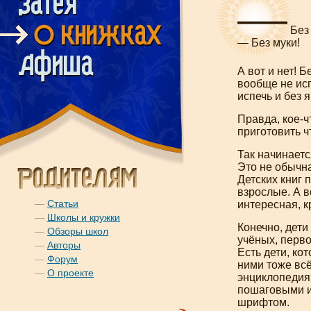
—
Без 
— Без муки!
А вот и нет! 
вообще не исп
испечь и без 
Правда,
кое-ч
приготовить
ч
Так начинает
Это не обычн
Детских книг 
взрослые. А
в
—
Статьи
интересная, к
—
Школы и кружки
Конечно, дети
—
Обзоры школ
учёных, перво
—
Авторы
Есть дети, ко
—
Форум
ними тоже вс
—
О проекте
энциклопедиям
пошаговыми и
шрифтом.