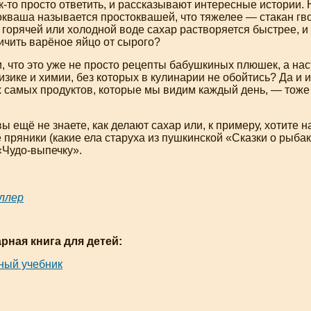
к-то
просто ответить, и рассказывают интересные истории.
окваша называется простоквашей, что тяжелее — стакан гв
в горячей или холодной воде сахар растворяется быстрее, и 
ичить варёное яйцо от сырого?
, что это уже не просто рецепты бабушкиных плюшек, а на
зике и химии, без которых в кулинарии не обойтись? Да и 
х самых продуктов, которые мы видим каждый день, — тоже
 вы ещё не знаете, как делают сахар или, к примеру, хотите 
 пряники (какие ела старуха из пушкинской «Сказки о рыбак
«
Чудо-выпечку
».
ллер
рная книга для детей:
ный учебник