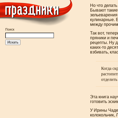
Но что делать
Бывают такие
зельеварения
кулинарные. Б
между прочим
Поиск
Так вот, тепер
пряники и печ
рецепты. Ну д
каких-то
десят
взбивать, кла
Когда ск
растопит
отделить
Эта книга нау
готовить эски
У Ирины Чаде
колокольчик, 