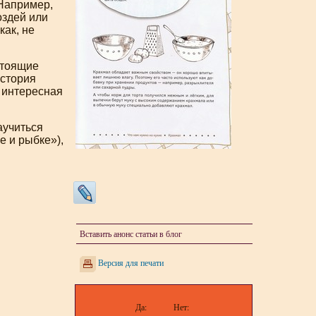
 Например,
оздей или
как, не
стоящие
история
 интересная
научиться
е и рыбке»),
Вставить анонс статьи в блог
Версия для печати
Да:
Нет: