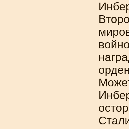
Инбер
Втор
миро
войн
нагр
орде
Может
Инбер
остор
Стали