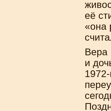
живос
её ст
«она 
счита
Вера
и доч
1972
переу
сегод
Поздн