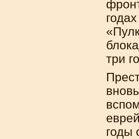
фронт
годах
«Пулк
блока
три г
Прест
вновь
вспом
еврей
годы 