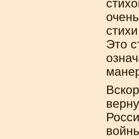
стихо
очень
стих
Это с
означ
манер
Вскор
верн
Росси
войны