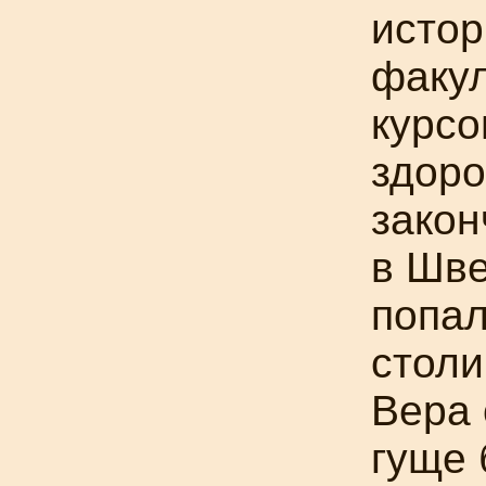
истор
факул
курсо
здоро
закон
в Шве
попа
столи
Вера 
гуще 