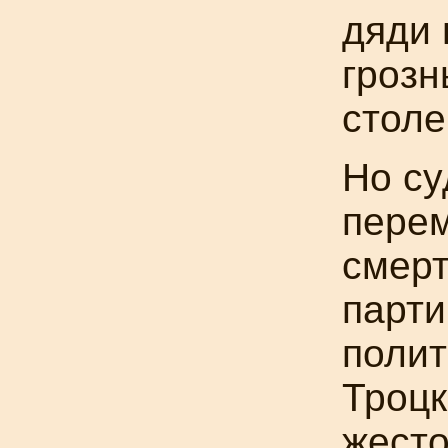
дяди 
грозн
столе
Но су
перем
смерт
парти
полит
Троцк
жесто