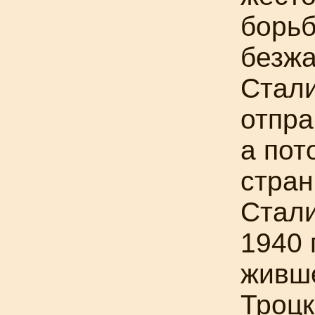
борьб
безж
Стали
отпра
а пот
стран
Стали
1940 
живш
Троцк