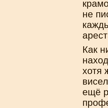
крамо
не пи
кажды
арест
Как н
наход
хотя 
висел
ещё 
проф