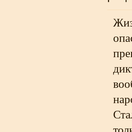
Жиз
опа
пре
дик
воо
нар
Ста
тол