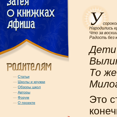
У
сороко
Народились к
Что за восхи
Радость без 
Дети
Выли
То ж
—
Статьи
Мило
—
Школы и кружки
—
Обзоры школ
—
Авторы
Это с
—
Форум
—
О проекте
конеч