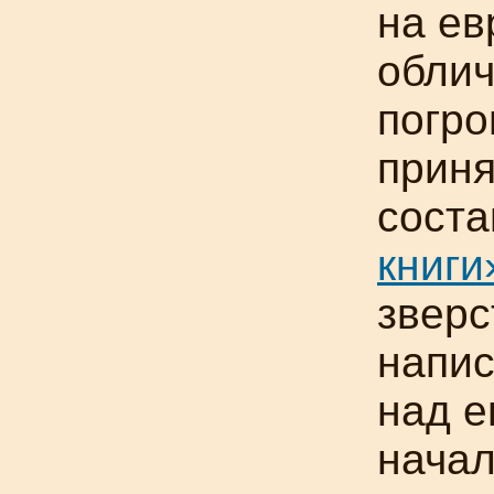
на ев
облич
погро
приня
сост
книги
зверс
напис
над е
начал