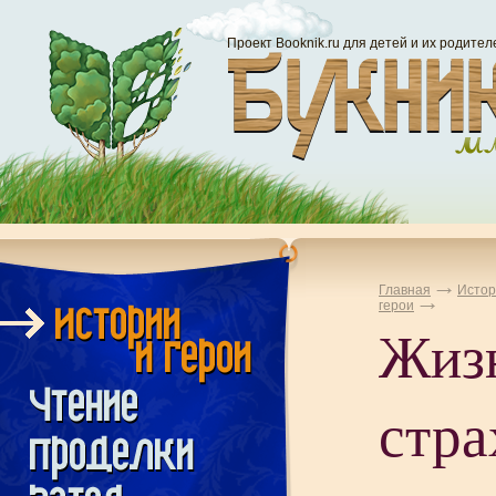
Проект Booknik.ru для детей и их родител
Главная
Истор
герои
Жиз
стра