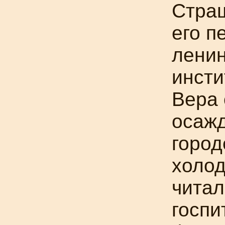
Страш
его п
ленин
инсти
Вера 
осаж
город
холод
читал
госпи