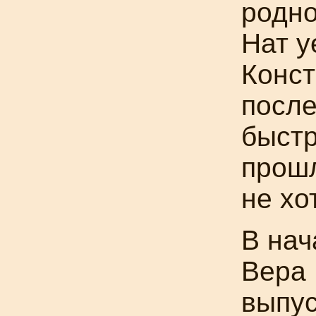
родно
Нат у
Конст
после
быстр
прошл
не хо
В нач
Вера 
выпус