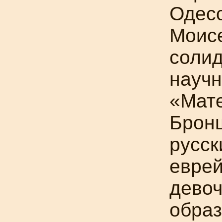
Одесс
Моис
соли
научн
«Мате
Брон
русск
евре
девоч
образ