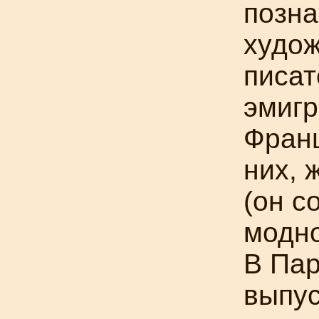
позна
худож
писат
эмиг
Франц
них, 
(он с
модно
В Пар
выпус