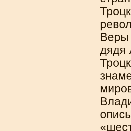
Троцк
револ
Веры 
дядя 
Троцк
знаме
миров
Влад
описы
«шес