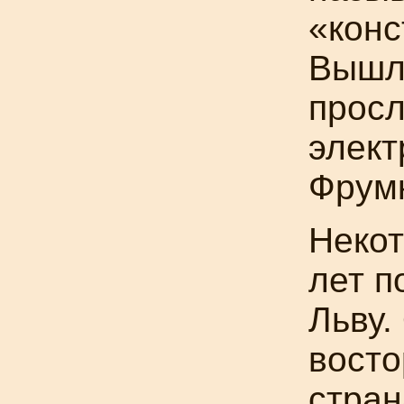
«конс
Вышл
просл
элект
Фрум
Некот
лет 
Льву.
восто
стран