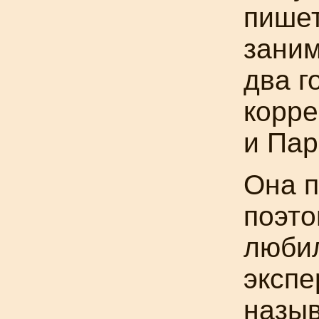
пишет
заним
два г
корре
и Пар
Она п
поэто
люби
экспе
назыв