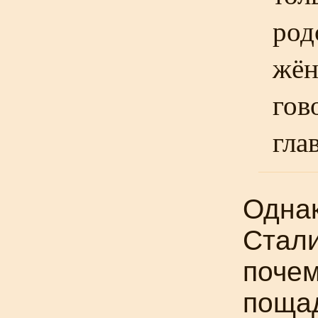
род
жён
гов
гла
Одна
Стал
почем
поща