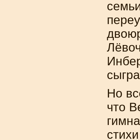
семьи
переу
двою
Лёвоч
Инбер
сыгра
Но вс
что В
гимна
стихи