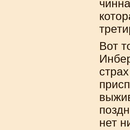
чинна
котор
трети
Вот т
Инбер
страх
присп
выжив
поздн
нет н