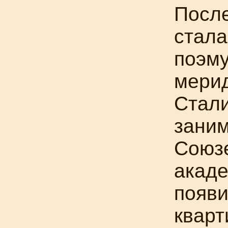
После
стала
поэму
мерид
Стал
заним
Союзе
акаде
появ
кварт