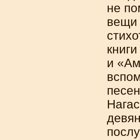
не по
вещи
стихо
книги
и «А
вспом
песен
Нагас
девян
послу