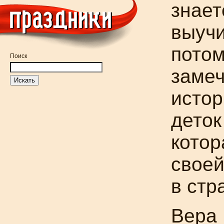
знает
выучи
потом
Поиск
замеч
истор
деток
котор
своей
в стр
Вера 