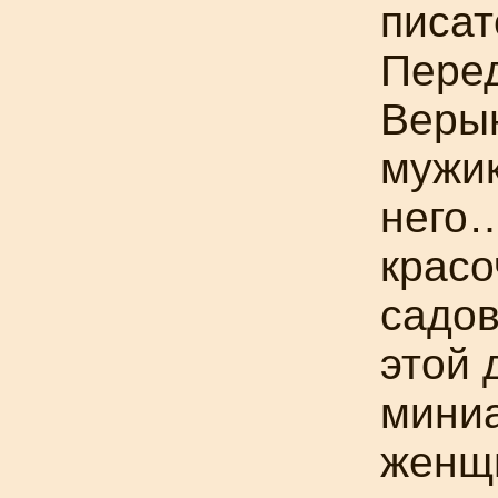
писат
Пере
Веры
мужик
него…
красо
садов
этой 
миниа
женщ