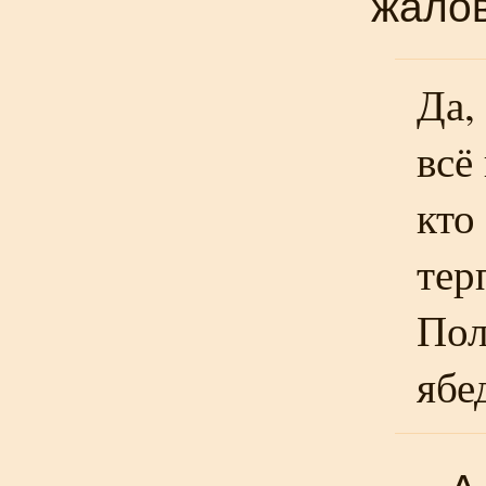
жало
Да,
всё
кто
тер
Пол
ябе