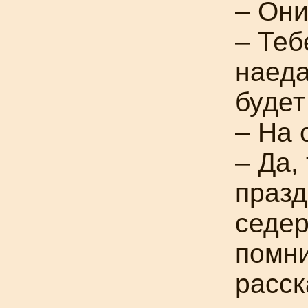
– Они
– Теб
наеда
будет
– На 
– Да,
празд
седер
помни
расск