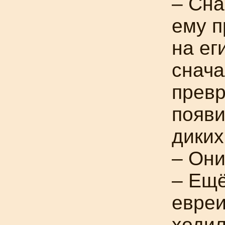
– Сна
ему п
на ег
снача
превр
появи
диких
– Они
– Ещё
евреи
ходил