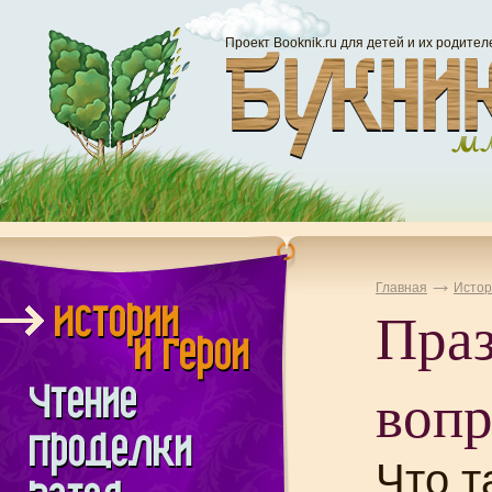
Проект Booknik.ru для детей и их родител
Главная
Истор
Пра
воп
Что т