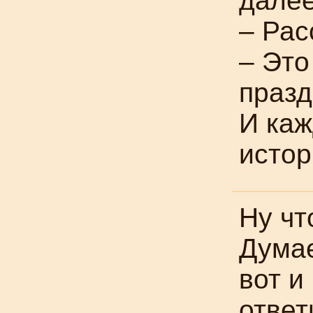
далее
– Рас
– Это
празд
И каж
истор
Ну чт
Думае
вот и
ответ