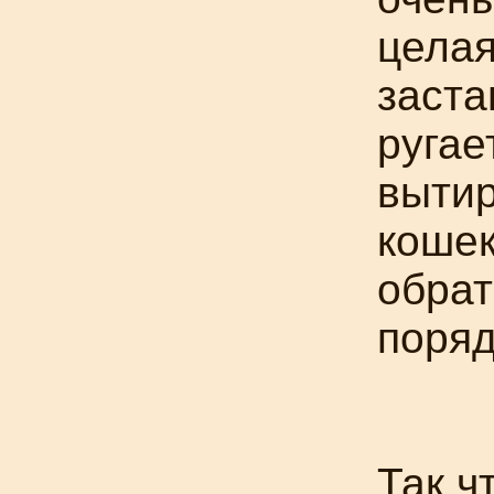
целая
заста
ругае
вытир
кошек
обрат
поряд
Так ч