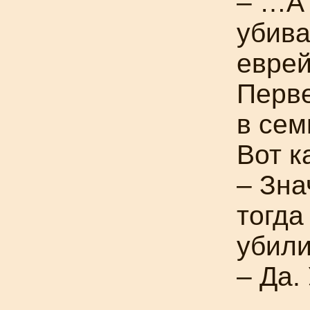
– …А
убива
еврей
Перве
в сем
Вот к
– Зна
тогда
убил
– Да.