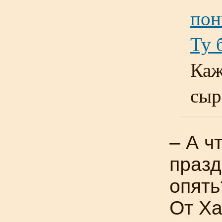
пон
Ту
Каж
сы
– А ч
празд
опять
От Ха