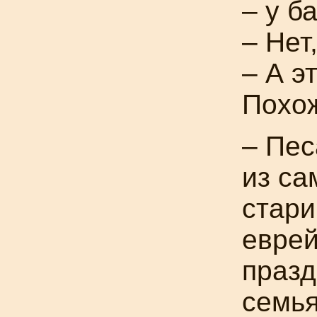
– у б
– Нет
– А э
Похож
– Пес
из са
стар
еврей
празд
семья