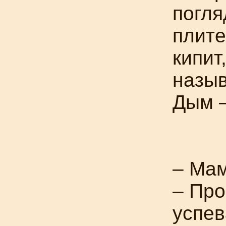
погля
плите
кипит
назыв
Дым –
– Ма
– Про
успев