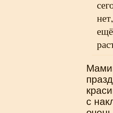
сег
нет
ещё
рас
Мамин
празд
краси
с нак
очень