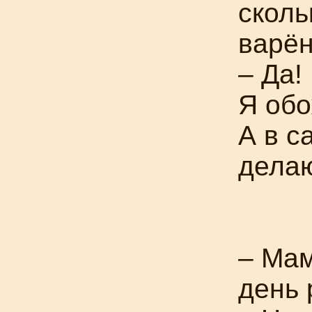
сколь
варён
– Да!
Я обо
А в с
делаю
– Мам
день