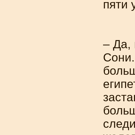
пяти 
– Да,
Сони.
больш
египе
заста
больш
следи