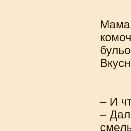
Мама 
комоч
бульо
Вкусн
– И ч
– Дал
смел