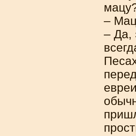
мацу
– Ма
– Да,
всегд
Песах
перед
евреи
обычн
пришл
прост