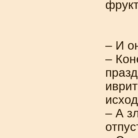
фрук
– И о
– Кон
празд
иврит
исход
– А з
отпус