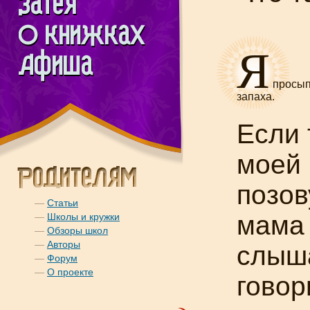
Я
просыпа
запаха.
Если 
моей 
позов
—
Статьи
мама 
—
Школы и кружки
—
Обзоры школ
—
Авторы
слыша
—
Форум
—
О проекте
говор