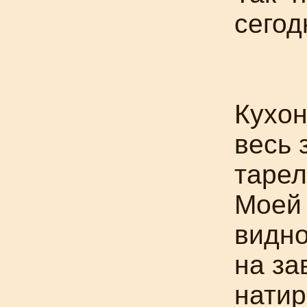
сегод
Кухон
весь 
тарел
Моей
видн
на за
натир