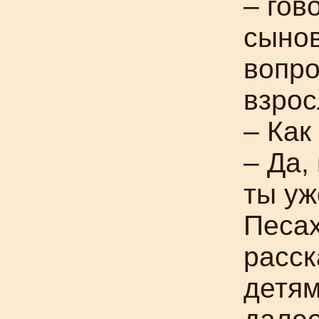
– гов
сынов
вопро
взро
– Как
– Да,
ты уж
Песах
расск
детям