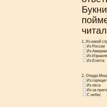
Букни
пойме
читал
1. Из какой 
Из России
Из Америк
Из Израил
Из Египта
2. Откуда Мо
Из горящег
Из леса
Из-за приг
С небес