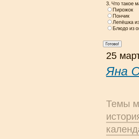
3. Что такое 
Пирожок
Пончик
Лепёшка из
Блюдо из 
25 мар
Яна 
Темы м
истори
календ