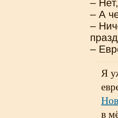
– Нет
– А ч
– Нич
празд
– Евр
Я у
евр
Нов
в м