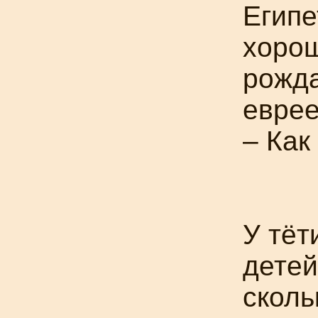
Египе
хорош
рожда
еврее
– Как
У тёт
детей
сколь