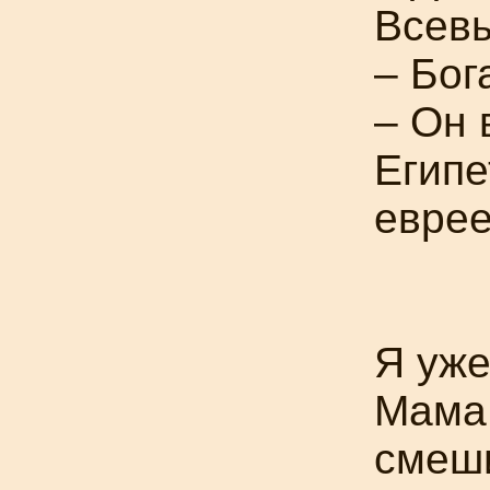
Всев
– Бог
– Он 
Египе
еврее
Я уже
Мама 
смеши