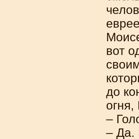
челов
еврее
Моисе
вот о
своим
котор
до ко
огня
– Гол
– Да.