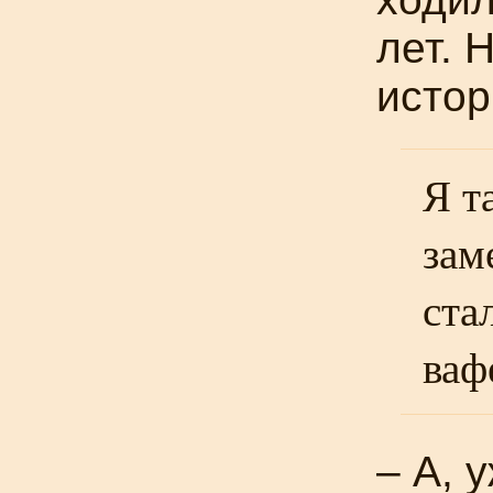
лет. 
исто
Я т
зам
ста
ваф
– А, 