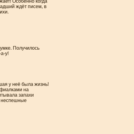
жает! Особенно когда
ладший
ждёт писем, в
ихи.
 сумке. Получилось
а-у!
шая у неё была жизнь!
 фиалками на
питывала запахи
ь неспешные