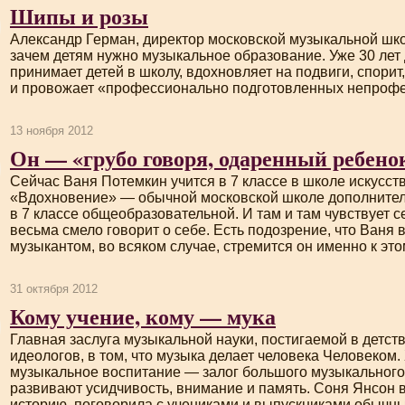
Шипы и розы
Александр Герман, директор московской музыкальной шк
зачем детям нужно музыкальное образование. Уже 30 лет
принимает детей в школу, вдохновляет на подвиги, спорит
и провожает «профессионально подготовленных непроф
13 ноября 2012
Он — «грубо говоря, одаренный ребено
Сейчас Ваня Потемкин учится в 7 классе в школе искусс
«Вдохновение» — обычной московской школе дополнител
в 7 классе общеобразовательной. И там и там чувствует с
весьма смело говорит о себе. Есть подозрение, что Ваня
музыкантом, во всяком случае, стремится он именно к это
31 октября 2012
Кому учение, кому — мука
Главная заслуга музыкальной науки, постигаемой в детст
идеологов, в том, что музыка делает человека Человеком
музыкальное воспитание — залог большого музыкального 
развивают усидчивость, внимание и память. Соня Янсон
историю, поговорила с учениками и выпускниками обычн