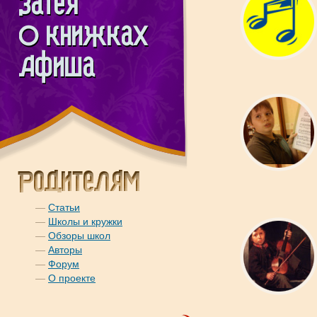
—
Статьи
—
Школы и кружки
—
Обзоры школ
—
Авторы
—
Форум
—
О проекте