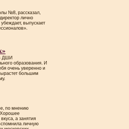
олы №8, рассказал,
 директор лично
, убеждает, выпускает
ессионалов».
к»
тв ДШИ
ьного образования. И
ебя очень уверенно и
 вырастет большим
му.
ве, по мнению
. Хорошее
вкуса, а занятия
 вспомнила личную
ых московских