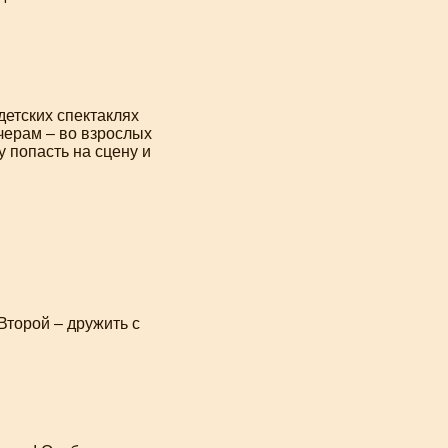
 детских спектаклях
ечерам – во взрослых
у попасть на сцену и
Второй – дружить с