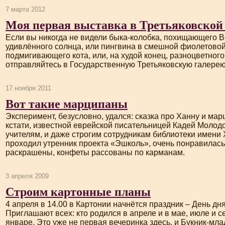
7 марта 2012
Моя первая выставка в Третьяковской 
Если вы никогда не видели
быка-колобка
, похищающего Ве
удивлённого солнца, или пингвина в смешной фиолетовой
подмигивающего кота, или, на худой конец, разноцветног
отправляйтесь в Государственную Третьяковскую галерею
17 ноября 2011
Вот такие марципаны
Эксперимент, безусловно, удался: сказка про Ханну и ма
кстати, известной еврейской писательницей Кадей Молодов
учителям, и даже строгим сотрудникам библиотеки имени Х
проходил утренник проекта «Эшколь», очень понравилась
раскрашены, конфеты рассованы по карманам.
3 апреля 2009
Строим картонные планы
4 апреля в 14.00 в Картонии начнётся праздник – День дн
Приглашают всех: кто родился в апреле и в мае, июле и с
январе. Это уже не первая вечеринка здесь, и
Букник-мл