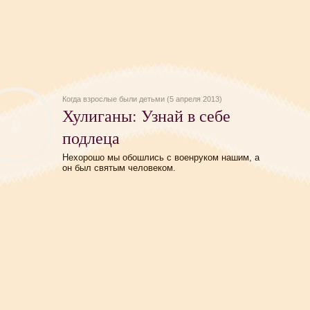
Когда взрослые были детьми (5 апреля 2013)
Хулиганы: Узнай в себе
подлеца
Нехорошо мы обошлись с военруком нашим, а
он был святым человеком.