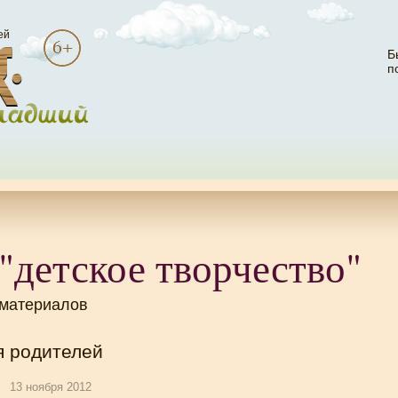
ей
Б
п
"детское творчество"
 материалов
я родителей
13 ноября 2012