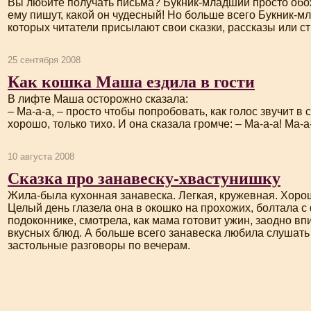
Вы любите получать письма?
Букник-младший
просто обо
ему пишут, какой он чудесный! Но больше всего
Букник-м
которых читатели присылают свои сказки, рассказы или ст
25 сентября 2008
Как кошка Маша ездила в гости
В лифте Маша осторожно сказала:
– Ма-а-а, – просто чтобы попробовать, как голос звучит в
хорошо, только тихо. И она сказала громче: – Ма-а-а! Ма-а-
10 августа 2008
Сказка про занавеску-хвастунишку
Жила-была
кухонная занавеска. Легкая, кружевная. Хоро
Целый день глазела она в окошко на прохожих, болтала с
подоконнике, смотрела, как мама готовит ужин, заодно в
вкусных блюд. А больше всего занавеска любила слушат
застольные разговоры по вечерам.