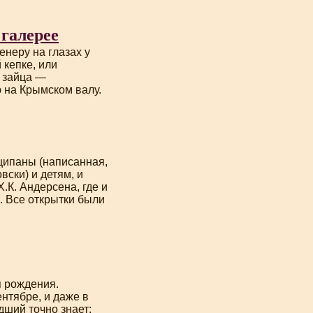
галерее
неру на глазах у
 кепке, или
о зайца —
 на Крымском валу.
рципаны (написанная,
ски) и детям, и
.К. Андерсена, где и
. Все открытки были
я рождения.
ентябре, и даже в
адший
точно знает: