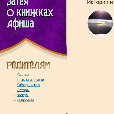
Истории и
—
Статьи
—
Школы и кружки
—
Обзоры школ
—
Авторы
—
Форум
—
О проекте