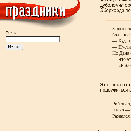
дуболом-втор
Эберхарда по
Зашипели
Поиск
большие 
— Куда н
— Пусти,
Но Дана 
— Что эт
— «Рибок
Это книга о ст
подружиться с
Рой знал
плечо — 
Раздался