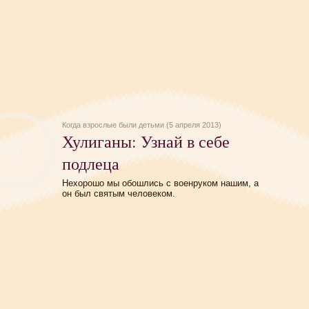
Когда взрослые были детьми (5 апреля 2013)
Хулиганы: Узнай в себе
подлеца
Нехорошо мы обошлись с военруком нашим, а
он был святым человеком.