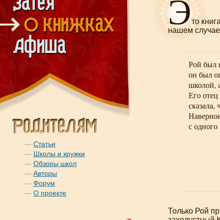
Э
то книг
нашем случае
Рой был 
он был 
школой, 
Его отец
сказала,
Наверное
с одного 
—
Статьи
—
Школы и кружки
—
Обзоры школ
—
Авторы
—
Форум
—
О проекте
Только Рой пр
захолустный К