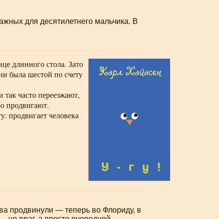
важных для десятилетнего мальчика. В
нце длинного стола. Зато
ии была шестой по счету
и так часто переезжают,
ро продвигают.
ту: продвигает человека
ва продвинули — теперь во Флориду, в
… не враг, а просто очередной