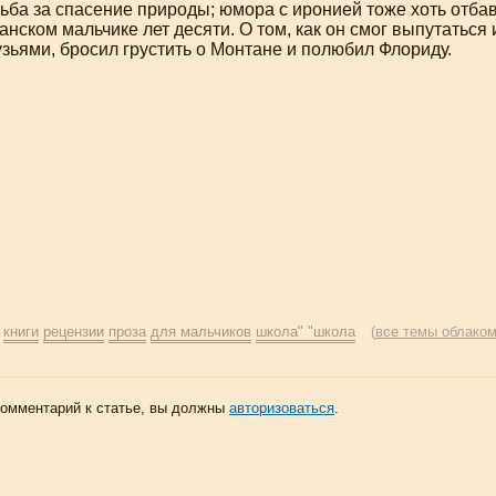
рьба за спасение природы; юмора с иронией тоже хоть отбав
нском мальчике лет десяти. О том, как он смог выпутаться 
зьями, бросил грустить о Монтане и полюбил Флориду.
:
книги
рецензии
проза
для мальчиков
школа" "школа
(
все темы облако
комментарий к статье, вы должны
авторизоваться
.