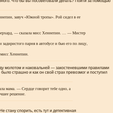
обного. Что бы вы посоветовали делать? Пойти за помощью
непин, завуч «Южной тропы». Рой сидел в ее
берхард, — сказала мисс Хеннепин. … — Мистер
задиристого парня в автобусе и бью его по лицу,
 мисс Хеннепин.
жду молотом и наковальней — закостеневшими правилами
 было страшно и как он свой страх превозмог и поступил
ала мама. — Сердце говорит тебе одно, а
учшее решение.
е стану спорить, есть тут и детективная