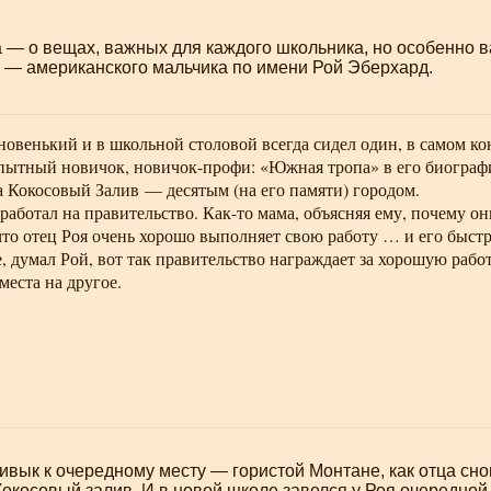
а — о вещах, важных для каждого школьника, но особенно 
 — американского мальчика по имени Рой Эберхард.
новенький и в школьной столовой всегда сидел один, в самом ко
опытный новичок,
новичок-профи
: «Южная тропа» в его биограф
а Кокосовый Залив — десятым (на его памяти) городом.
 работал на правительство.
Как-то
мама, объясняя ему, почему он
 что отец Роя очень хорошо выполняет свою работу … и его быст
, думал Рой, вот так правительство награждает за хорошую рабо
места на другое.
ивык к очередному месту — гористой Монтане, как отца сно
окосовый залив. И в новой школе завелся у Роя очередной