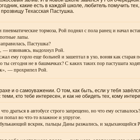
огодник
, какие есть в каждой школе, любитель помучить тех,
 прозвищу Техасская Пастушка.
 пневматические тормоза, Рой поднял с пола ранец и начал встав
потные лапы.
аправилась, Пастушка?
 — извиваясь, выдохнул Рой.
сжал ему горло еще больней и зашептал в ухо, воняя как старая 
о ты сегодня не в башмачках? С каких таких пор пастушата ходя
», — прохрипел Рой.
рахе и о самоуважении. О том, как быть, если у тебя завёлся
 теми, кто тебе интересен, и как не обидеть тех, кому интер
, что драться в автобусе строго запрещено, но что ему оставалос
и попал во
что-то
влажное и упругое.
 булькающий вскрик, пальцы Даны разжались, и задыхающийся Р