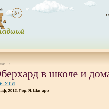
ей
О
жках
берхард в школе и дом
н. У-ГУ!
ф, 2012. Пер. Я. Шапиро