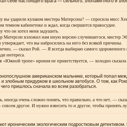
тал себе настоящего врага — сильного, злопамятного и зл
 вы ударили кулаком мистера Матерсона? — спросила мисс Хен
м темном кабинетике и ждал, когда свершится правосудие.
 что он хотел меня задушить.
 Матерсон изложил нам иную версию случившегося, мистер Э
 утверждает, что вы набросились на него без всякой причины.
ечно, — сказал Рой. — Я всегда выбираю самого здоровенного и 
ади интереса.
в «Южной тропе» ирония не приветствуется, — холодно сказала
аконопослушном американском мальчике, который попал ме
 и злобным придурком в школьном автобусе. О том, как Рою
 чего пришлось сначала во всем разобраться.
, иногда очень сложно понять, что правильно, а что нет, — сказ
 совсем другое. И нужно взвесить то и другое, чтобы принять л
ают ироническим экологическим подростковым детективом. Н