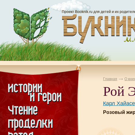
Проект Booknik.ru для детей и их родител
Главная
О кни
Рой Э
Карл Хайасе
Розовый жира