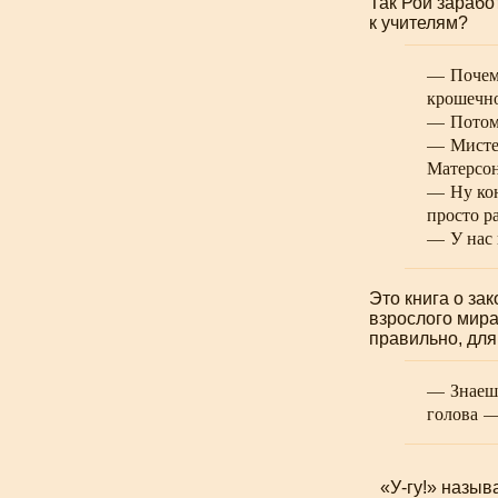
Так Рой зарабо
к учителям?
— Почему
крошечно
— Потому
— Мистер
Матерсон
— Ну кон
просто р
— У нас 
Это книга о з
взрослого мира
правильно, для
— Знаешь
голова —
«
У-гу
!» назыв