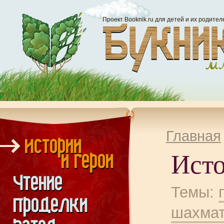
Проект Booknik.ru для детей и их родител
Главная
Исто
Темы:
шахма