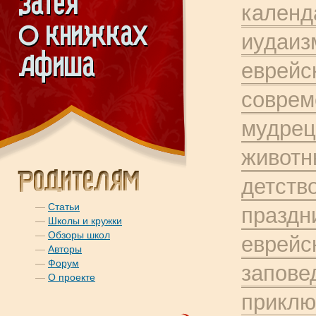
календ
иудаиз
еврейс
соврем
мудрец
животн
детств
—
Статьи
праздн
—
Школы и кружки
—
Обзоры школ
еврейс
—
Авторы
—
Форум
запове
—
О проекте
приклю