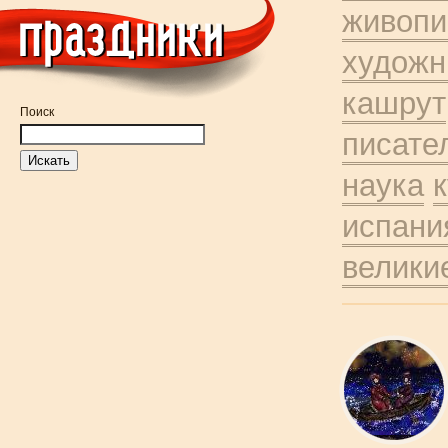
живопи
художн
кашрут
Поиск
писате
наука
испани
велики