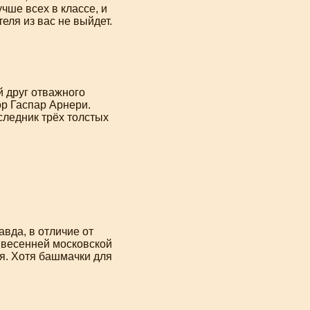
чше всех в классе, и
еля из вас не выйдет.
 друг отважного
ор Гаспар Арнери.
следник трёх толстых
авда, в отличие от
о весенней московской
ся. Хотя башмачки для