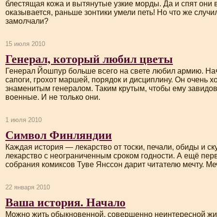
блестящая кожа и вытянутые узкие морды. Да и спят они в
оказывается, раньше зонтики умели петь! Но что же случи
замолчали?
15 июля 2010
Генерал, который любил цветы
Генерал Йошпур больше всего на свете любил армию. Н
сапоги, грохот маршей, порядок и дисциплину. Он очень 
знаменитым генералом. Таким крутым, чтобы ему завидо
военные. И не только они.
1 июля 2010
Символ Финляндии
Каждая история — лекарство от тоски, печали, обиды и ск
лекарство с неограниченным сроком годности. А ещё пер
собрания комиксов Туве Янссон дарит читателю мечту. Ме
22 января 2010
Ваша история. Начало
Можно жить обыкновенной, совершенно неинтересной жиз