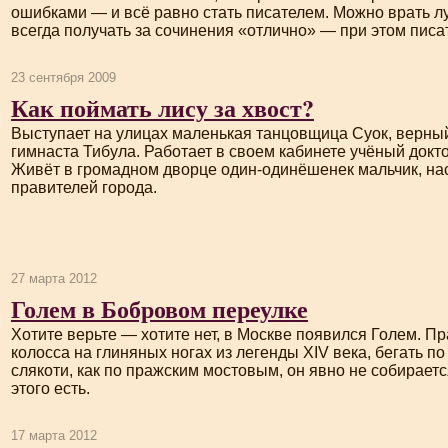
ошибками — и всё равно стать писателем. Можно врать лу
всегда получать за сочинения «отлично» — при этом писат
23 сентября 2009
Как поймать лису за хвост?
Выступает на улицах маленькая танцовщица Суок, верный
гимнаста Тибула. Работает в своем кабинете учёный докт
Живёт в громадном дворце один-одинёшенек мальчик, на
правителей города.
27 марта 2012
Голем в Бобровом переулке
Хотите верьте — хотите нет, в Москве появился Голем. Пр
колосса на глиняных ногах из легенды XIV века, бегать п
слякоти, как по пражским мостовым, он явно не собирает
этого есть.
17 марта 2012