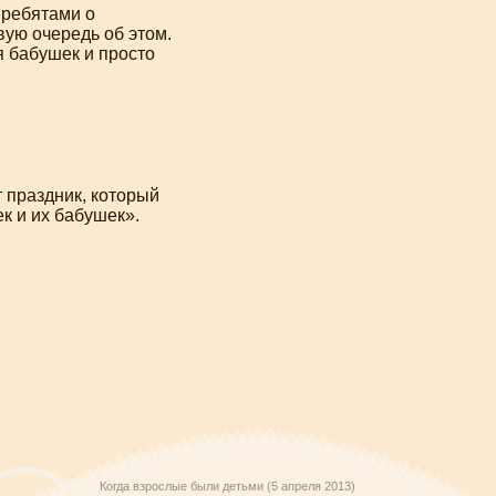
 ребятами о
вую очередь об этом.
я бабушек и просто
 праздник, который
 и их бабушек».
Когда взрослые были детьми (5 апреля 2013)