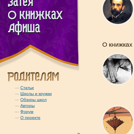
О книжках
—
Статьи
—
Школы и кружки
—
Обзоры школ
—
Авторы
—
Форум
—
О проекте