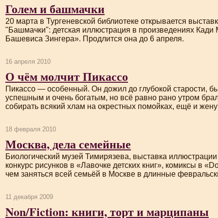
Голем и башмачки
20 марта в Тургеневской библиотеке открывается выставк
"Башмачки": детская иллюстрация в произведениях Кади
Башевиса Зингера». Продлится она до 6 апреля.
16 апреля 2010
О чём молчит Пикассо
Пикассо — особенный. Он дожил до глубокой старости, б
успешным и очень богатым, но всё равно рано утром брал
собирать всякий хлам на окрестных помойках, ещё и жену
18 февраля 2010
Москва, дела семейные
Биологический музей Тимирязева, выставка иллюстрации 
конкурс рисунков в «Лавочке детских книг», комиксы в «
Do
чем заняться всей семьёй в Москве в длинные февральс
11 декабря 2009
Non/Fiction: книги, торт и марципаны