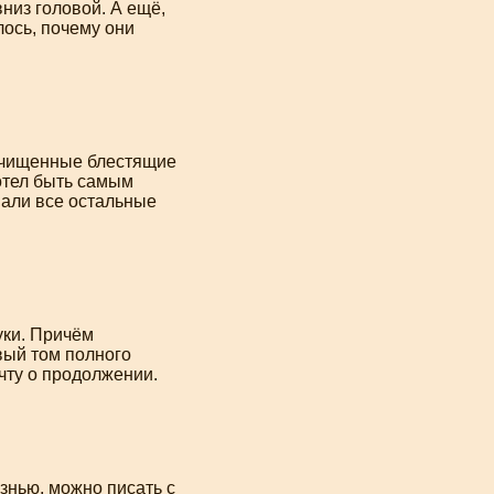
низ головой. А ещё,
лось, почему они
ачищенные блестящие
хотел быть самым
вали все остальные
уки. Причём
вый том полного
чту о продолжении.
нью, можно писать с