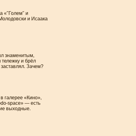
а «"Голем" и
 Молодовски и Исаака
ыл знаменитым,
 тележку и брёл
 заставлял. Зачем?
в галерее «Кино»,
do-space
» — есть
кие выходные.