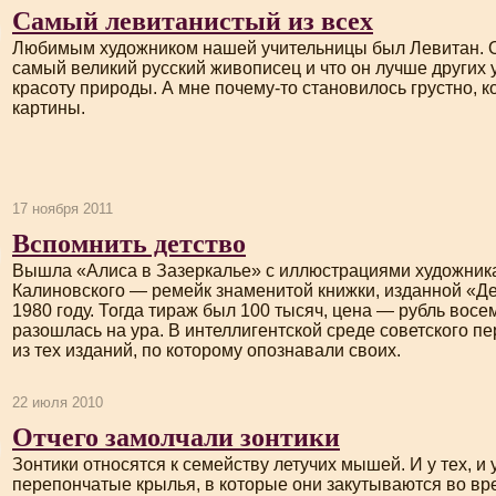
Самый левитанистый из всех
Любимым художником нашей учительницы был Левитан. Он
самый великий русский живописец и что он лучше других
красоту природы. А мне
почему-то
становилось грустно, ко
картины.
17 ноября 2011
Вспомнить детство
Вышла «Алиса в Зазеркалье» с иллюстрациями художник
Калиновского — ремейк знаменитой книжки, изданной «Де
1980 году. Тогда тираж был 100 тысяч, цена — рубль восем
разошлась на ура. В интеллигентской среде советского п
из тех изданий, по которому опознавали своих.
22 июля 2010
Отчего замолчали зонтики
Зонтики относятся к семейству летучих мышей. И у тех, и 
перепончатые крылья, в которые они закутываются во вре