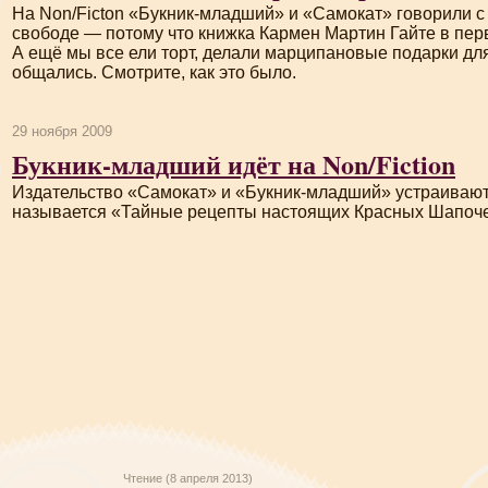
На Non/Ficton «
Букник-младший
» и «Самокат» говорили с
свободе — потому что книжка Кармен Мартин Гайте в пер
А ещё мы все ели торт, делали марципановые подарки дл
общались. Смотрите, как это было.
29 ноября 2009
Букник-младший идёт на Non/Fiction
Издательство «Самокат» и «
Букник-младший
» устраивают
называется «Тайные рецепты настоящих Красных Шапочек
Чтение (8 апреля 2013)