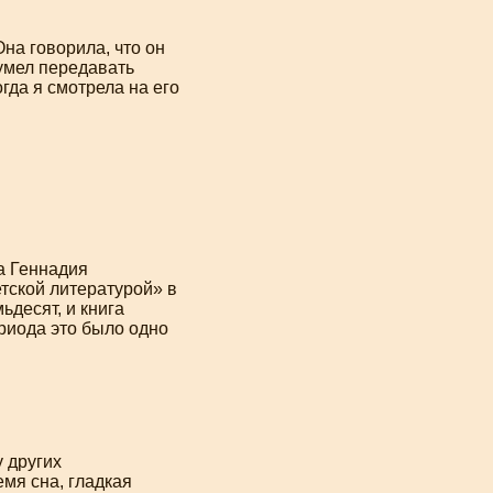
а говорила, что он
 умел передавать
гда я смотрела на его
а Геннадия
тской литературой» в
ьдесят, и книга
ериода это было одно
у других
мя сна, гладкая