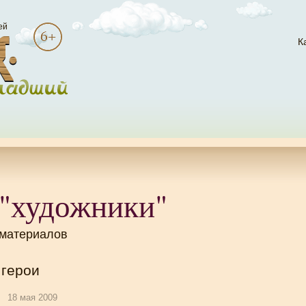
ей
К
 "художники"
 материалов
 герои
18 мая 2009