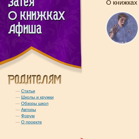
О книжках
—
Статьи
—
Школы и кружки
—
Обзоры школ
—
Авторы
—
Форум
—
О проекте