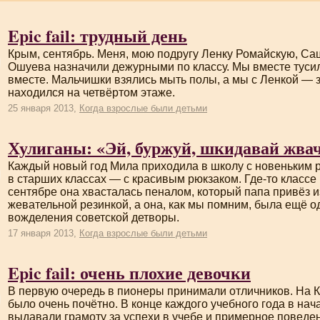
Epic fail: трудный день
Крым, сентябрь. Меня, мою подругу Ленку Ромайскую, Са
Ошуева назначили дежурными по классу. Мы вместе туси
вместе. Мальчишки взялись мыть полы, а мы с Ленкой — з
находился на четвёртом этаже.
25 января 2013,
Когда взрослые были детьми
Хулиганы: «Эй, буржуй, шкидавай жва
Каждый новый год Мила приходила в школу с новеньким 
в старших классах — с красивым рюкзаком.
Где-то
классе 
сентябре она хвасталась пеналом, который папа привёз и
жевательной резинкой, а она, как мы помним, была ещё 
вожделения советской детворы.
17 января 2013,
Когда взрослые были детьми
Epic fail: очень плохие девочки
В первую очередь в пионеры принимали отличников. На К
было очень почётно. В конце каждого учебного года в на
выдавали грамоту за успехи в учебе и примерное поведен