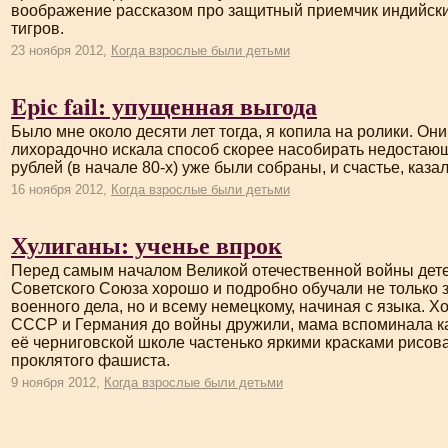
воображение рассказом про защитный приемчик индийски
тигров.
23 ноября 2012,
Когда взрослые были детьми
Epic fail: упущенная выгода
Было мне около десяти лет тогда, я копила на ролики. Они
лихорадочно искала способ скорее насобирать недостаю
рублей (в начале
80-х
) уже были собраны, и счастье, каза
16 ноября 2012,
Когда взрослые были детьми
Хулиганы: ученье впрок
Перед самым началом Великой отечественной войны дет
Советского Союза хорошо и подробно обучали не только 
военного дела, но и всему немецкому, начиная с языка. 
СССР и Германия до войны дружили, мама вспоминала к
её черниговской школе частенько яркими красками рисов
проклятого фашиста.
9 ноября 2012,
Когда взрослые были детьми