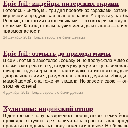
Epic fail: индейцы питерских окраин
Готовясь к битве, мы три дня провели за гаражами, зата
кирпичом и продумывая план операции. А стрелы у нас б
Ровные, с острыми наконечниками — из гвоздей, между п
перьями. Кстати, стрелы научил меня делать папа — вряд
травмоопасности.
14 декабря 2012,
Когда взрослые были детьми
Epic fail: отмыть до прихода мамы
В семь лет мне захотелось собаку. Я не пропускала мимо 
шавки, смотрела вслед каждому куцему хвосту, завидова
овчарок, эрдельтерьеров, колли и даже карликовых пудел
дворовыми псами я, разумеется, крепко дружила. И когда
мамой домой, она тоже их гладила. Но завести свою — о
этом не хотела!
4 декабря 2012,
Когда взрослые были детьми
Хулиганы: индийский отпор
В детстве мне пару раз довелось пообщаться с неким йо
приходил в студию, где я занималась, и рассказывал про д
правильно поднимать с полу тяжести и прочее. Но больше