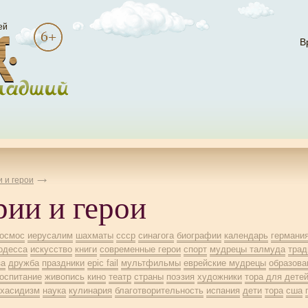
ей
В
 и герои
рии и герои
космос
иерусалим
шахматы
ссср
синагога
биографии
календарь
германи
одесса
искусство
книги
современные герои
спорт
мудрецы талмуда
трад
за
дружба
праздники
epic fail
мультфильмы
еврейские мудрецы
образова
оспитание
живопись
кино
театр
страны
поэзия
художники
тора для дете
хасидизм
наука
кулинария
благотворительность
испания
дети
тора
сша