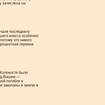
у зачислена на
ачале последнего
шего класса особенно
потому что никого
процентная героиня
 Холокосте было
 Яд Вашем —
рой погибли в
ли закопаны в землю в