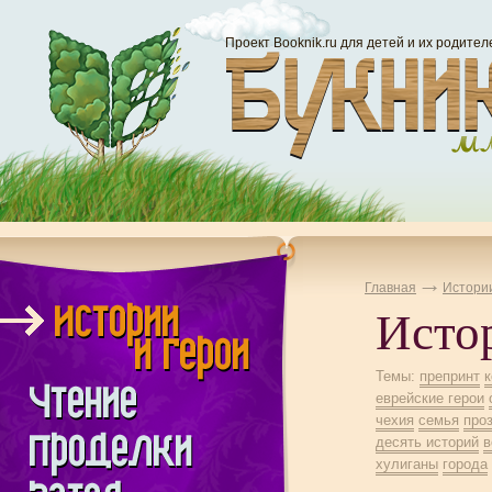
Проект Booknik.ru для детей и их родител
Главная
Истории
Исто
Темы:
препринт
еврейские герои
чехия
семья
про
десять историй
в
хулиганы
города