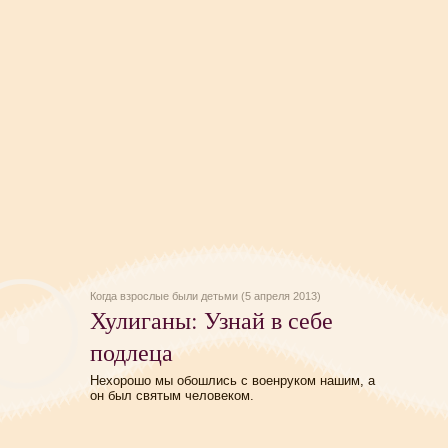
Когда взрослые были детьми (5 апреля 2013)
Хулиганы: Узнай в себе
подлеца
Нехорошо мы обошлись с военруком нашим, а
он был святым человеком.