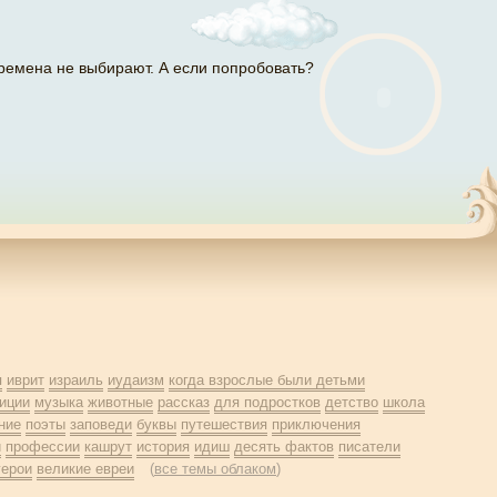
ремена не выбирают. А если попробовать?
я
иврит
израиль
иудаизм
когда взрослые были детьми
иции
музыка
животные
рассказ
для подростков
детство
школа
ние
поэты
заповеди
буквы
путешествия
приключения
й
профессии
кашрут
история
идиш
десять фактов
писатели
герои
великие евреи
(
все темы облаком
)