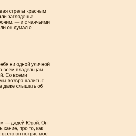
чивая стрелы красным
ыли загляденье!
рочим, — и с чаячьими
 ли он думал о
себя ни одной уличной
ла всем владельцам
ей. Со всеми
 мы возвращались с
на даже слышать об
гом — дядей Юрой. Он
ыхание, про то, как
 всего он потряс мое