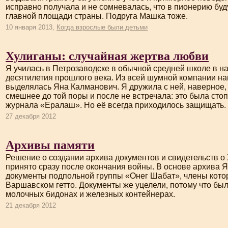
исправно получала и не сомневалась, что в пионерию буд
главной площади страны. Подруга Машка тоже.
10 января 2013,
Когда взрослые были детьми
Хулиганы: случайная жертва любви
Я училась в Петрозаводске в обычной средней школе в н
десятилетия прошлого века. Из всей шумной компании на
выделялась Яна Калманович. Я дружила с ней, наверное, 
смешнее до той поры и после не встречала: это была сто
журнала «Ералаш». Но её всегда приходилось защищать.
27 декабря 2012
Архивы памяти
Решение о создании архива документов и свидетельств о
принято сразу после окончания войны. В основе архива
документы подпольной группы «Онег Шабат», члены кото
Варшавском гетто. Документы же уцелели, потому что бы
молочных бидонах и железных контейнерах.
21 декабря 2012