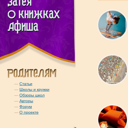
—
Статьи
—
Школы и кружки
—
Обзоры школ
—
Авторы
—
Форум
—
О проекте