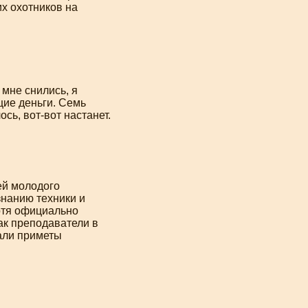
х охотников на
 мне снились, я
щие деньги. Семь
лось,
вот-вот
настанет.
ей молодого
знанию техники и
Хотя официально
ак преподаватели в
али приметы