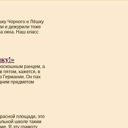
шку Чорного и Лёшку
ли и дежурили тоже
а окна. Наш класс
чку!»
роскошным ранцем, а
в пятом, кажется, в
з Германии. Он пах
одним предметом
расной площади, это
чальной школе таким
ие. Я эту грамоту