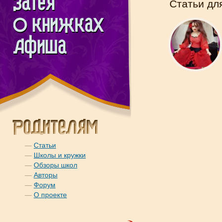
Статьи дл
—
Статьи
—
Школы и кружки
—
Обзоры школ
—
Авторы
—
Форум
—
О проекте