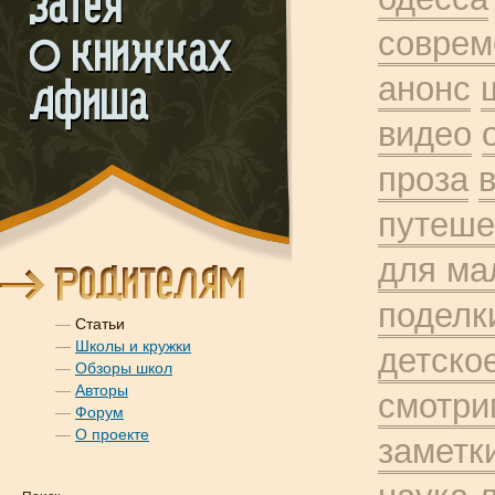
соврем
анонс
видео
проза
путеше
для ма
поделк
—
Статьи
—
Школы и кружки
детско
—
Обзоры школ
—
Авторы
смотри
—
Форум
—
О проекте
заметк