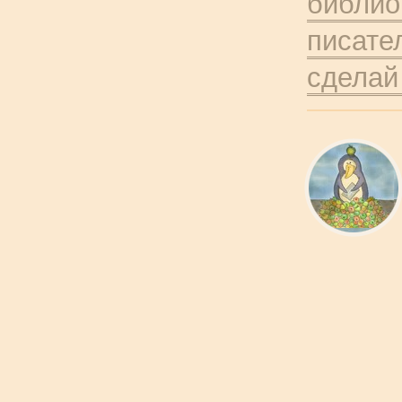
библио
писате
сделай