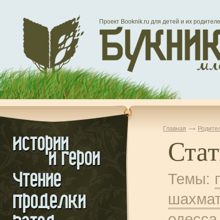
Проект Booknik.ru для детей и их родител
Главная
Родите
Стат
Темы:
шахма
одесса