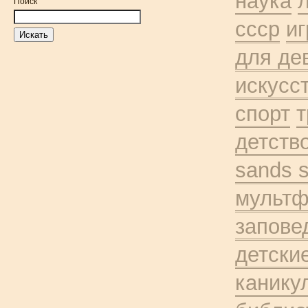
наука
Поиск
ссср
и
для де
искусс
спорт
т
детств
sands 
мульт
запове
детски
канику