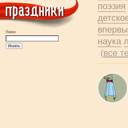
поэзия
детско
впервы
Поиск
наука
(
все т