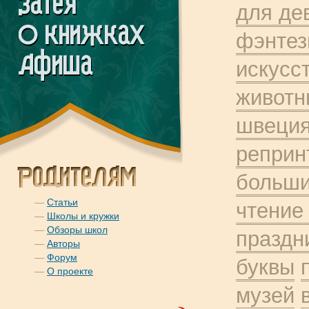
для де
фэнтез
искусс
животн
швеци
реприн
больши
—
Статьи
чтение
—
Школы и кружки
—
Обзоры школ
праздн
—
Авторы
—
Форум
буквы
—
О проекте
музей