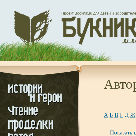
Проект Booknik.ru для детей и их родител
Авто
А
Б
В
Г
Д
Ж
Показать 