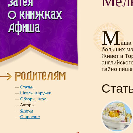
Мел
М
аша
больших ма
Живет в То
английског
тайно пиш
Стат
—
Статьи
—
Школы и кружки
—
Обзоры школ
—
Авторы
—
Форум
—
О проекте