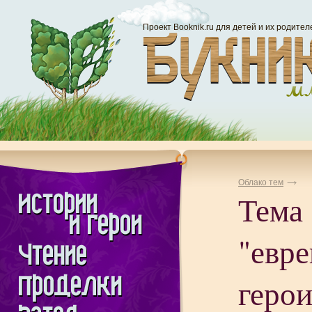
Проект Booknik.ru для детей и их родител
Облако тем
Тема
"евре
герои