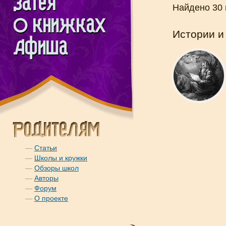
Найдено 30
Истории и
—
Статьи
—
Школы и кружки
—
Обзоры школ
—
Авторы
—
Форум
—
О проекте