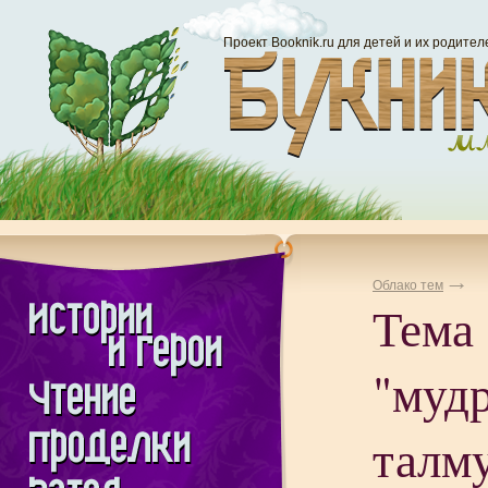
Проект Booknik.ru для детей и их родител
Облако тем
Тема
"муд
талм