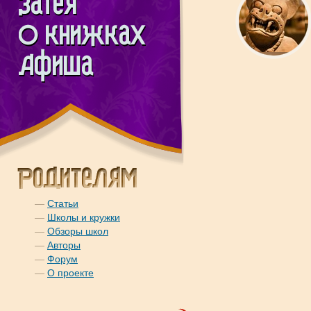
—
Статьи
—
Школы и кружки
—
Обзоры школ
—
Авторы
—
Форум
—
О проекте