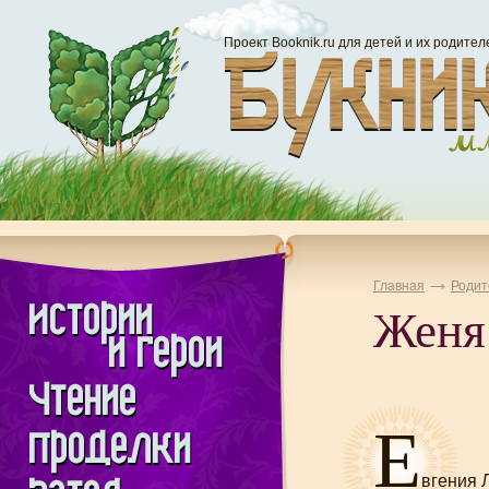
Проект Booknik.ru для детей и их родител
Главная
Родит
Женя
Е
вгения 