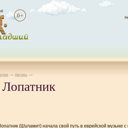
ей
Н
елям
Авторы
 Лопатник
Лопатник (Шуламит) начала свой путь в еврейской музыке с