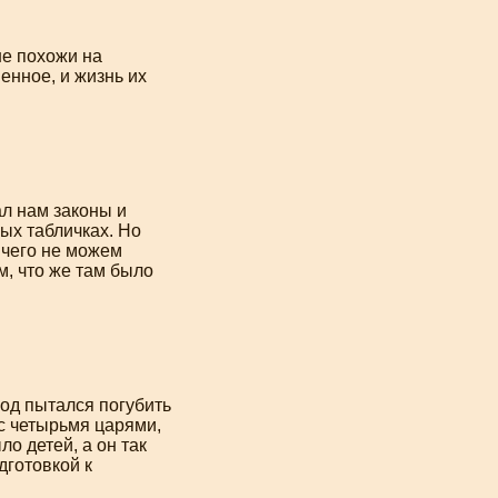
не похожи на
нное, и жизнь их
ал нам законы и
ых табличках. Но
ичего не можем
м, что же там было
од пытался погубить
с четырьмя царями,
о детей, а он так
дготовкой к