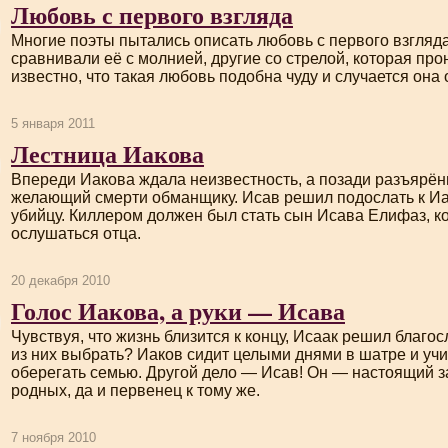
Любовь с первого взгляда
Многие поэты пытались описать любовь с первого взгляд
сравнивали её с молнией, другие со стрелой, которая про
известно, что такая любовь подобна чуду и случается она 
5 января 2011
Лестница Иакова
Впереди Иакова ждала неизвестность, а позади разъярён
желающий смерти обманщику. Исав решил подослать к И
убийцу. Киллером должен был стать сын Исава Елифаз, к
ослушаться отца.
20 декабря 2010
Голос Иакова, а руки — Исава
Чувствуя, что жизнь близится к концу, Исаак решил благос
из них выбрать? Иаков сидит целыми днями в шатре и учи
оберегать семью. Другой дело — Исав! Он — настоящий з
родных, да и первенец к тому же.
7 ноября 2010