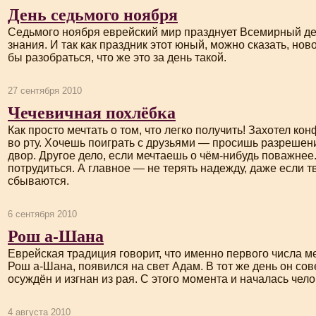
День седьмого ноября
Седьмого ноября еврейский мир празднует Всемирный де
знания. И так как праздник этот юный, можно сказать, но
бы разобраться, что же это за день такой.
27 сентября 2010
Чечевичная похлёбка
Как просто мечтать о том, что легко получить! Захотел ко
во рту. Хочешь поиграть с друзьями — просишь разрешен
двор. Другое дело, если мечтаешь о чём-нибудь поважнее.
потрудиться. А главное — не терять надежду, даже если т
сбываются.
6 сентября 2010
Рош а-Шана
Еврейская традиция говорит, что именно первого числа ме
Рош
а-Шана
, появился на свет Адам. В тот же день он со
осуждён и изгнан из рая. С этого момента и началась чел
4 августа 2010