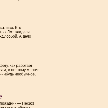
стливо. Его
нник Лот владели
ду собой. А дело
фету, как работает
сам, и поэтому многие
о-нибудь
необычное,
?
праздник — Песах!
ов семьи: уборка,