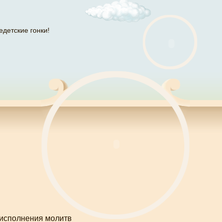
едетские гонки!
 исполнения молитв