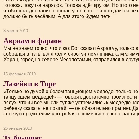
готовка, покупка нарядов. Голова идёт кругом! Но этого н
чтобы празднование прошло успешно — а оно длится не о
должно быть весёлым! А для этого будем петь.
3 марта 2010
Авраам и фараон
Мы не знаем точно, что и как Бог сказал Аврааму, только 
собрался в путь: взял жену,
сироту-племянника
, слугу, им
Харан, город на севере Месопотамии, отправился в другу
15 февраля 2010
Лазейки в Торе
«Только не думай о белом танцующем медведе, только не
танцующем медведе!» — говорят, достаточно произнести 
вслух, чтобы все мысли тут же устремились к медведю. И
ребенку сказать: не прыгай, — он обязательно прыгнет. Д
советуют родителям употреблять поменьше слов с частиц
25 января 2010
Ту би-шват