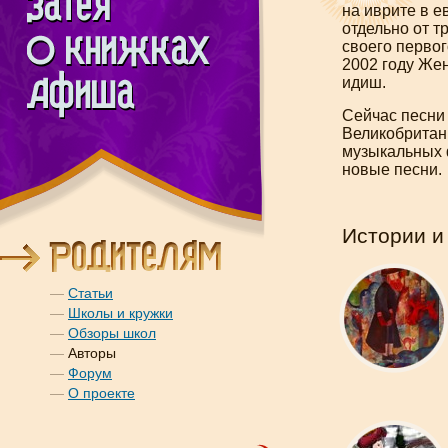
на иврите в е
отдельно от т
своего перво
2002 году Жен
идиш.
Сейчас песни
Великобритани
музыкальных ф
новые песни.
Истории и
—
Статьи
—
Школы и кружки
—
Обзоры школ
—
Авторы
—
Форум
—
О проекте