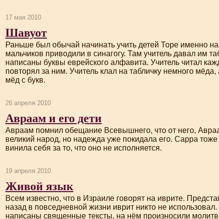
17 мая 2010
Шавуот
Раньше был обычай начинать учить детей Торе именно на
мальчиков приводили в синагогу. Там учитель давал им таб
написаны буквы еврейского алфавита. Учитель читал кажд
повторял за ним. Учитель клал на табличку немного мёда,
мёд с букв.
26 апреля 2010
Авраам и его дети
Авраам помнил обещание Всевышнего, что от него, Авра
великий народ, но надежда уже покидала его. Сарра тоже
винила себя за то, что оно не исполняется.
19 апреля 2010
Живой язык
Всем известно, что в Израиле говорят на иврите. Представ
назад в повседневной жизни иврит никто не использовал.
написаны священные тексты, на нём произносили молитвы