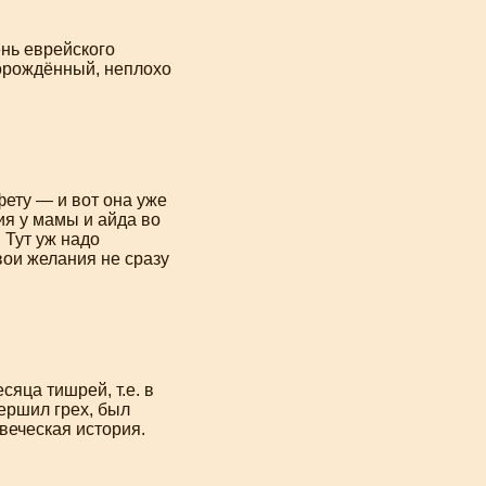
нь еврейского
ворождённый, неплохо
нфету — и вот она уже
ия у мамы и айда во
 Тут уж надо
вои желания не сразу
сяца тишрей, т.е. в
вершил грех, был
овеческая история.