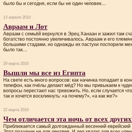
было бы и сегодня, если бы не один человек…
13 апреля 2010
Авраам и Лот
Авраам с семьёй вернулся в Эрец Ханаан и зажил там сча
богатство постоянно увеличивалось. Авраам и его племя
большими стадами, но однажды их пастухи поспорили меж
было так…
29 марта 2010
Вышли мы все из Египта
На свете есть много вопросов: как начинка попадает в кон
телефон, как пчёлы делают мёд? Но мы привыкаем к чуде
вопросы перестают нас тревожить. Но, если случается
чт
так и хочется воскликнуть: «а почему?», «а как же?»
22 марта 2010
Чем отличается эта ночь от всех других
Приближается самый долгожданный весенний еврейский 
Этот праздник не для лентяев. И дел хватит для всех член