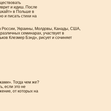
уществовать
иврит и идиш. После
шкайт» в Польше в
о и писать стихи на
з России, Украины, Молдовы, Канады, США,
 различных семинарах, участвует в
ков Клезмер Бэнд», рисует и сочиняет
ками». Тогда чем же?
ь, если это не
жение, от которых на