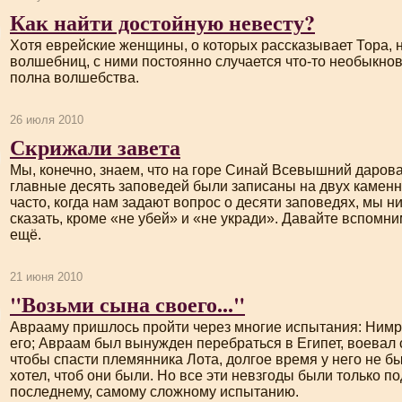
Как найти достойную невесту?
Хотя еврейские женщины, о которых рассказывает Тора, 
волшебниц, с ними постоянно случается
что-то
необыкнове
полна волшебства.
26 июля 2010
Скрижали завета
Мы, конечно, знаем, что на горе Синай Всевышний даров
главные десять заповедей были записаны на двух каменн
часто, когда нам задают вопрос о десяти заповедях, мы н
сказать, кроме «не убей» и «не укради». Давайте вспомни
ещё.
21 июня 2010
"Возьми сына своего..."
Аврааму пришлось пройти через многие испытания: Нимр
его; Авраам был вынужден перебраться в Египет, воевал 
чтобы спасти племянника Лота, долгое время у него не был
хотел, чтоб они были. Но все эти невзгоды были только по
последнему, самому сложному испытанию.