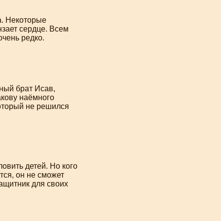
а. Некоторые
нзает сердце. Всем
очень редко.
ный брат Исав,
акову наёмного
оторый не решился
ловить детей. Но кого
тся, он не сможет
ащитник для своих