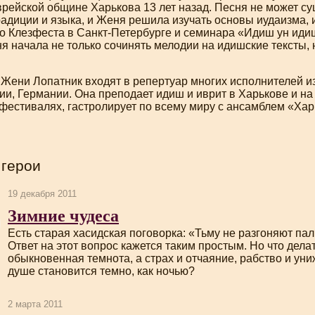
врейской общине Харькова 13 лет назад. Песня не может с
радиции и языка, и Женя решила изучать основы иудаизма, 
го Клезфеста в
Санкт-Петербурге
и семинара «Идиш ун иди
я начала не только сочинять мелодии на идишские тексты, н
 Жени Лопатник входят в репертуар многих исполнителей и
и, Германии. Она преподает идиш и иврит в Харькове и на
естивалях, гастролирует по всему миру с ансамблем «Харь
 герои
19 декабря 2011
Зимние чудеса
Есть старая хасидская поговорка: «Тьму не разгоняют пал
Ответ на этот вопрос кажется таким простым. Но что делат
обыкновенная темнота, а страх и отчаяние, рабство и уни
душе становится темно, как ночью?
2 марта 2011