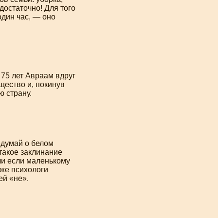
едостаточно! Для того
дин час, — оно
в 75 лет Авраам вдруг
ущество и, покинув
ю страну.
 думай о белом
такое заклинание
ли если маленькому
аже психологи
ей «не».