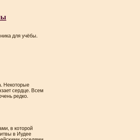
ны
ника для учёбы.
а. Некоторые
нзает сердце. Всем
очень редко.
ми, в которой
битвы в Иудее
рейскими соседями.