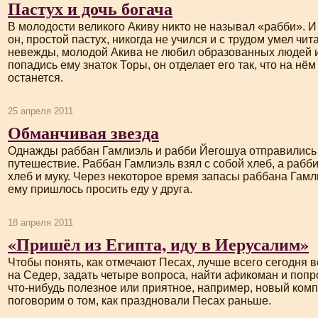
Пастух и дочь богача
В молодости великого Акиву никто не называл «рабби». И 
он, простой пастух, никогда не учился и с трудом умел чита
невежды, молодой Акива не любил образованных людей и
попадись ему знаток Торы, он отделает его так, что на нё
останется.
25 апреля 2011
Обманчивая звезда
Однажды раббан Гамлиэль и рабби Йегошуа отправились
путешествие. Раббан Гамлиэль взял с собой хлеб, а рабб
хлеб и муку. Через некоторое время запасы раббана Гамл
ему пришлось просить еду у друга.
18 апреля 2011
«Пришёл из Египта, иду в Иерусалим»
Чтобы понять, как отмечают Песах, лучше всего сегодня 
на Седер, задать четыре вопроса, найти афикоман и попр
что-нибудь
полезное или приятное, например, новый комп
поговорим о том, как праздновали Песах раньше.