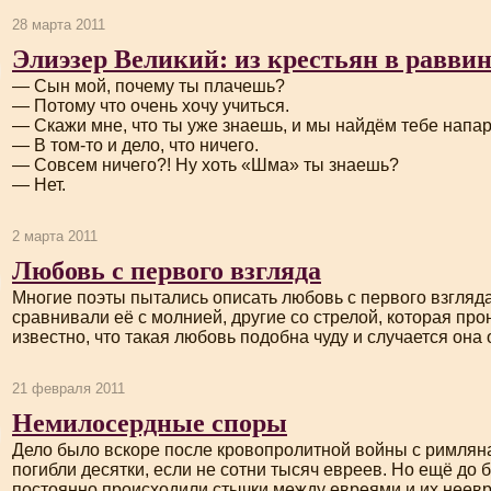
28 марта 2011
Элиэзер Великий: из крестьян в равви
— Сын мой, почему ты плачешь?
— Потому что очень хочу учиться.
— Скажи мне, что ты уже знаешь, и мы найдём тебе напар
— В
том-то
и дело, что ничего.
— Совсем ничего?! Ну хоть «Шма» ты знаешь?
— Нет.
2 марта 2011
Любовь с первого взгляда
Многие поэты пытались описать любовь с первого взгляд
сравнивали её с молнией, другие со стрелой, которая про
известно, что такая любовь подобна чуду и случается она 
21 февраля 2011
Немилосердные споры
Дело было вскоре после кровопролитной войны с римляна
погибли десятки, если не сотни тысяч евреев. Но ещё до 
постоянно происходили стычки между евреями и их неев