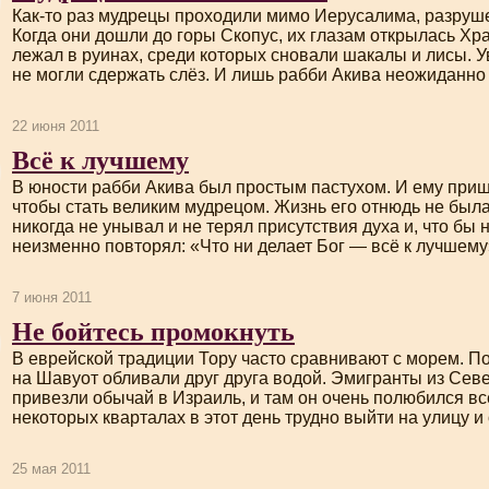
Как-то
раз мудрецы проходили мимо Иерусалима, разруш
Когда они дошли до горы Скопус, их глазам открылась Хр
лежал в руинах, среди которых сновали шакалы и лисы. У
не могли сдержать слёз. И лишь рабби Акива неожиданно
22 июня 2011
Всё к лучшему
В юности рабби Акива был простым пастухом. И ему приш
чтобы стать великим мудрецом. Жизнь его отнюдь не была
никогда не унывал и не терял присутствия духа и, что бы 
неизменно повторял: «Что ни делает Бог — всё к лучшему
7 июня 2011
Не бойтесь промокнуть
В еврейской традиции Тору часто сравнивают с морем. П
на Шавуот обливали друг друга водой. Эмигранты из Се
привезли обычай в Израиль, и там он очень полюбился вс
некоторых кварталах в этот день трудно выйти на улицу и 
25 мая 2011