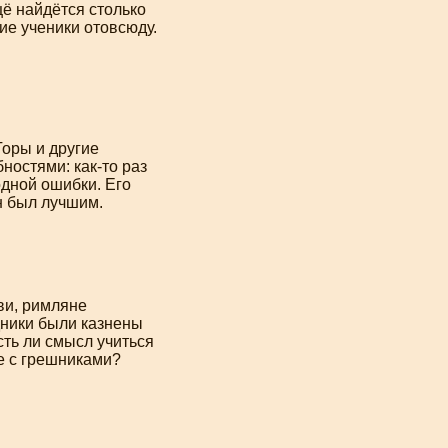
щё найдётся столько
ие ученики отовсюду.
Торы и другие
бностями:
как-то
раз
одной ошибки. Его
н был лучшим.
ви, римляне
дники были казнены
ть ли смысл учиться
е с грешниками?