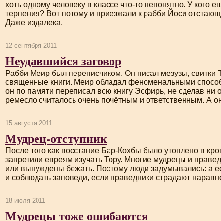
хоть одному человеку в классе
что-то
непонятно. У кого е
терпения? Вот потому и приезжали к рабби Йоси отстающ
Даже издалека.
12 сентября 2011
Неудавшийся заговор
Рабби Меир был переписчиком. Он писал мезузы, свитки 
священные книги. Меир обладал феноменальными спосо
он по памяти переписал всю книгу Эсфирь, не сделав ни 
ремесло считалось очень почётным и ответственным. А о
15 августа 2011
Мудрец-отступник
После того как восстание
Бар-Кохбы
было утоплено в кро
запретили евреям изучать Тору. Многие мудрецы и праве
или вынуждены бежать. Поэтому люди задумывались: а ес
и соблюдать заповеди, если праведники страдают наравн
18 июля 2011
Мудрецы тоже ошибаются