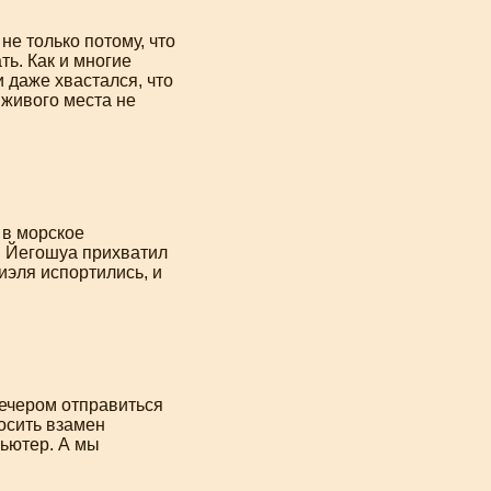
не только потому, что
ть. Как и многие
 даже хвастался, что
м живого места не
 в морское
и Йегошуа прихватил
иэля испортились, и
вечером отправиться
осить взамен
ьютер. А мы