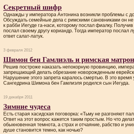
Секретный шифр
Однажды у императора Антонина возникли проблемы с до
Обсуждать семейные дела с римскими сановниками он не 
к рабби Иегуде
га-наси
, которому послал фиалку. Получив
послал своему другу кориандр. Тогда император послал
л
ответ
салат-латук
.
3 февраля 2012
Шимон бен Гамлиэль и римская матро
Решив построже наказать непокорную провинцию, императ
запрещающий делать обрезание новорожденным еврейск
Нарушение этого запрета каралось смертью. В это время 
Сангедрина Шимона бен Гамлиэля родился сын Иегуда.
19 декабря 2011
Зимние чудеса
Есть старая хасидская поговорка: «Тьму не разгоняют пал
Ответ на этот вопрос кажется таким простым. Но что делат
обыкновенная темнота, а страх и отчаяние, рабство и уни
душе становится темно, как ночью?