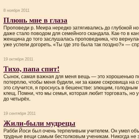
8 ноября 2011
Плюнь мне в глаза
Проповеди р. Меира нередко затягивались до глубокой н
даже стало поводом для семейного скандала.
Как-то
в кан
женщина до того заслушалась проповедника, что вернулас
уже успели догореть. «Ты где это была так поздно?» — с
19 октября 2011
Тихо, папа спит!
Сынок, самая важная для меня вещь — это хорошенько по
потерплю, чтобы меня будили, ни за какие сокровища на с
это случится, я проснусь в бешенстве: злющим, голодным
клещ. Помни, что мы семья, которая любит торговать, но у
до четырёх.
19 сентября 2011
Жили-были мудрецы
Рабби Йоси был очень терпеливым учителем. Он умел об
трудные вещи самым бестолковым ученикам. Никогда не з