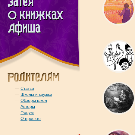
—
Статьи
—
Школы и кружки
—
Обзоры школ
—
Авторы
—
Форум
—
О проекте