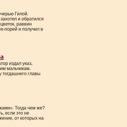
черью Гилой.
захотел и обратился
 цветок, раввин
ук-порей
и получил в
на
ор издал указ,
им мальчикам.
у тогдашнего главы
ками». Тогда чем же?
ь, если это не
жение, от которых на