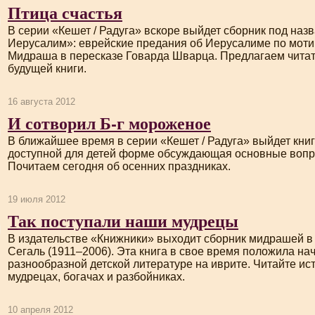
Птица счастья
В серии «Кешет / Радуга» вскоре выйдет сборник под наз
Иерусалим»: еврейские предания об Иерусалиме по моти
Мидраша в пересказе Говарда Шварца. Предлагаем чита
будущей книги.
16 августа 2012
И сотворил Б-г мороженое
В ближайшее время в серии «Кешет / Радуга» выйдет книг
доступной для детей форме обсуждающая основные вопр
Почитаем сегодня об осенних праздниках.
19 июля 2012
Так поступали наши мудрецы
В издательстве «Книжники» выходит сборник мидрашей в
Сегаль (1911–2006). Эта книга в свое время положила на
разнообразной детской литературе на иврите. Читайте ис
мудрецах, богачах и разбойниках.
10 апреля 2012