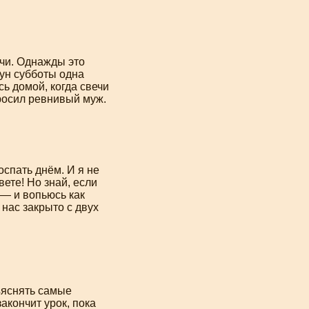
очи. Однажды это
ун субботы одна
ь домой, когда свечи
просил ревнивый муж.
спать днём. И я не
вете! Но знай, если
 — и вопьюсь как
 нас закрыто с двух
ъяснять самые
акончит урок, пока