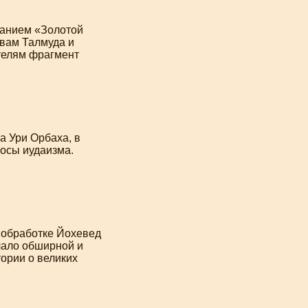
ванием «Золотой
вам Талмуда и
телям фрагмент
а Ури Орбаха, в
осы иудаизма.
 обработке Йохевед
чало обширной и
тории о великих