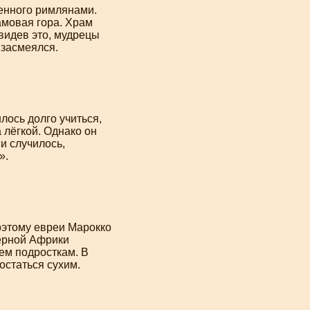
енного римлянами.
амовая гора. Храм
видев это, мудрецы
 засмеялся.
лось долго учиться,
 лёгкой. Однако он
ни случилось,
».
оэтому евреи Марокко
верной Африки
ем подросткам. В
остаться сухим.