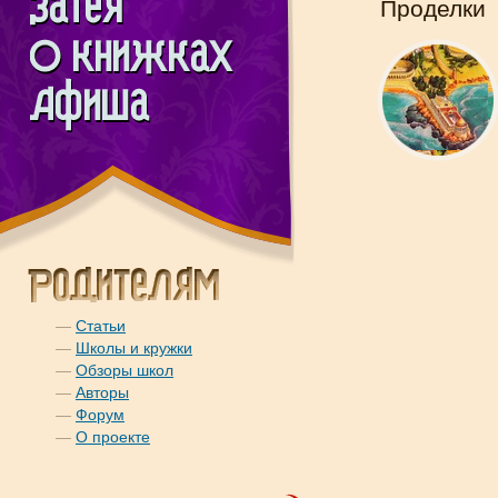
Проделки
—
Статьи
—
Школы и кружки
—
Обзоры школ
—
Авторы
—
Форум
—
О проекте