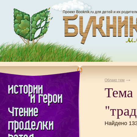
Проект Booknik.ru для детей и их родител
Облако тем
Тема
"тра
Найдено 13