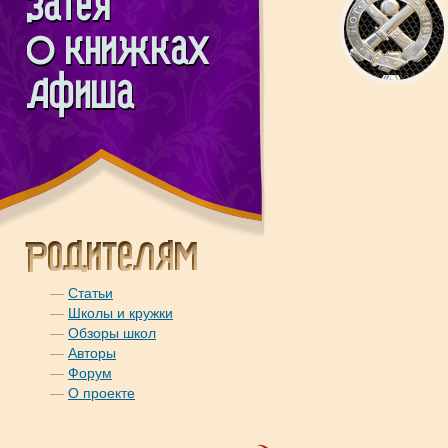
—
Статьи
—
Школы и кружки
—
Обзоры школ
—
Авторы
—
Форум
—
О проекте